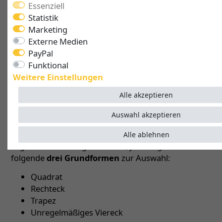
Essenziell
und einem Wandhalter in Wunschgröße
Statistik
Sie träumen von einem maßgeschneiderten
Marketing
Sonnensegel für Ihre Terrasse? Dann entdecken Sie
Externe Medien
jetzt, wie Sie Ihren perfekten Schattenspender bei
PayPal
uns
einfach selbst konfigurieren
und noch mehr
Funktional
Erholungsfaktor aus den heißen Sommertagen
Weitere Einstellungen
herausholen.
Alle akzeptieren
Form- und Größenwahl für individuelle Sonnensegel
nach Maß
Auswahl akzeptieren
Die viereckige Grundfläche ist allen möglichen
Alle ablehnen
Segeln dieses Sets gemeinsam, jedoch gibt es
folgende
drei Grundformen
zur Auswahl:
Quadrat
Rechteck
Trapez
Unregelmäßiges Viereck