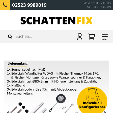
Mo.–Fr. 8:00 -17:00 Uhr
02523 9989019
Sa. 10:00–13:00 Uhr
MENÜ