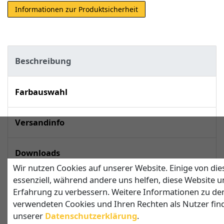
Informationen zur Produktsicherheit
Beschreibung
Farbauswahl
Versandinfo
Downloads
Wir nutzen Cookies auf unserer Website. Einige von die
essenziell, während andere uns helfen, diese Website u
techn. Daten
Erfahrung zu verbessern. Weitere Informationen zu de
verwendeten Cookies und Ihren Rechten als Nutzer find
unserer
Daten­schutz­erklärung
.
Viereckiges Sonnensegel mit 3 Pfosten