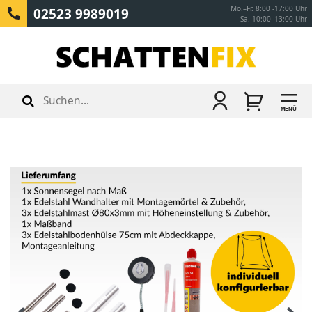
Mo.–Fr. 8:00 -17:00 Uhr
02523 9989019
Sa. 10:00–13:00 Uhr
MENÜ