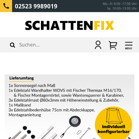
Mo.–Fr. 8:00 -17:00 Uhr
02523 9989019
Sa. 10:00–13:00 Uhr
MENÜ