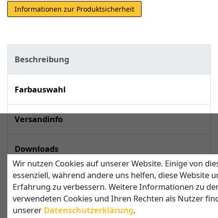
Informationen zur Produktsicherheit
Beschreibung
Farbauswahl
Versandinfo
Downloads
Wir nutzen Cookies auf unserer Website. Einige von die
essenziell, während andere uns helfen, diese Website u
techn. Daten
Erfahrung zu verbessern. Weitere Informationen zu de
verwendeten Cookies und Ihren Rechten als Nutzer find
unserer
Daten­schutz­erklärung
.
Viereckiges Sonnensegel mit 3 Pfosten