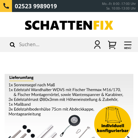
Mo.–Fr. 8:00 -17:00 Uhr
02523 9989019
Sa. 10:00–13:00 Uhr
MENÜ