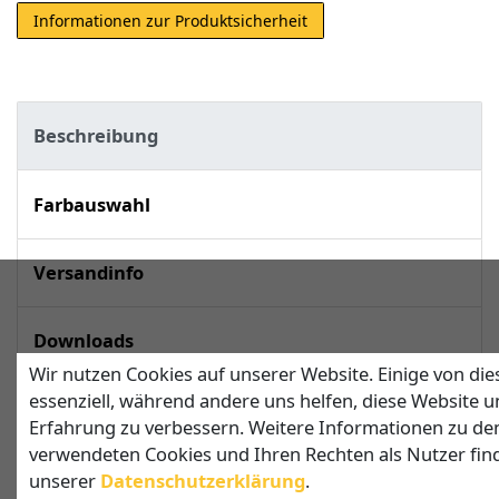
Informationen zur Produktsicherheit
Beschreibung
Farbauswahl
Versandinfo
Downloads
Wir nutzen Cookies auf unserer Website. Einige von die
essenziell, während andere uns helfen, diese Website u
techn. Daten
Erfahrung zu verbessern. Weitere Informationen zu de
verwendeten Cookies und Ihren Rechten als Nutzer find
unserer
Daten­schutz­erklärung
.
Viereckiges Sonnensegel mit 3 Pfosten