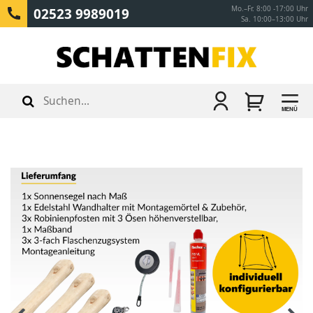
Mo.–Fr. 8:00 -17:00 Uhr
02523 9989019
Sa. 10:00–13:00 Uhr
MENÜ