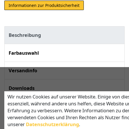
Informationen zur Produktsicherheit
Beschreibung
Farbauswahl
Versandinfo
Downloads
Wir nutzen Cookies auf unserer Website. Einige von die
essenziell, während andere uns helfen, diese Website u
techn. Daten
Erfahrung zu verbessern. Weitere Informationen zu de
verwendeten Cookies und Ihren Rechten als Nutzer find
unserer
Daten­schutz­erklärung
.
Viereckiges Sonnensegel mit 3 Pfosten