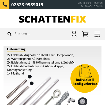
Mo.–Fr. 8:00 -17:00 Uhr
02523 9989019
Sa. 10:00–13:00 Uhr
MENÜ