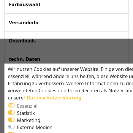
Farbauswahl
Versandinfo
Downloads
techn. Daten
Wir nutzen Cookies auf unserer Website. Einige von die
essenziell, während andere uns helfen, diese Website u
Sonnensegel in viereckiger Form – jetzt
Erfahrung zu verbessern. Weitere Informationen zu de
nach Maß anfertigen lassen
verwendeten Cookies und Ihren Rechten als Nutzer find
unserer
Daten­schutz­erklärung
.
Sie wünschen sich endlich rund um den Tag
angenehmen Schatten auf der Terrasse und
Essenziell
brauchen besonders viel Platz? Dann lernen Sie am
Statistik
besten gleich unsere viereckigen Sonnensegel
Marketing
kennen! Diese gibt es
in vier Grundformen
, die ganz
Externe Medien