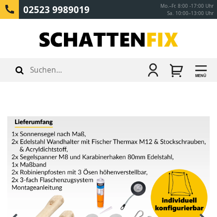
Mo.–Fr. 8:00 -17:00 Uhr
02523 9989019
Sa. 10:00–13:00 Uhr
MENÜ