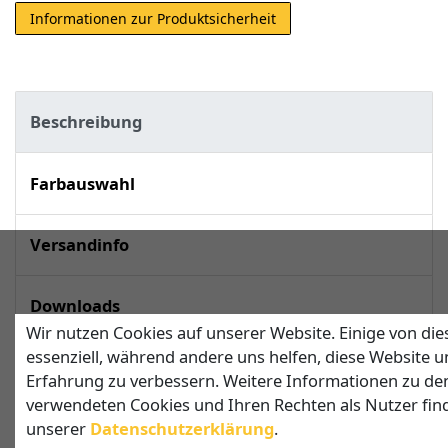
Informationen zur Produktsicherheit
Beschreibung
Farbauswahl
Versandinfo
Downloads
Wir nutzen Cookies auf unserer Website. Einige von die
essenziell, während andere uns helfen, diese Website u
techn. Daten
Erfahrung zu verbessern. Weitere Informationen zu de
verwendeten Cookies und Ihren Rechten als Nutzer find
unserer
Daten­schutz­erklärung
.
Sonnensegel in viereckiger Form – jetzt