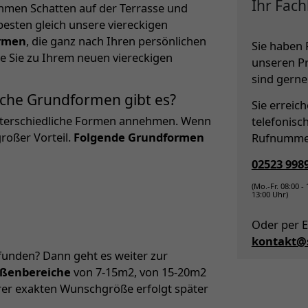
Ihr Fach
hmen Schatten auf der Terrasse und
besten gleich unsere viereckigen
ormen
, die ganz nach Ihren persönlichen
Sie haben 
e Sie zu Ihrem neuen viereckigen
unseren P
sind gerne 
che Grundformen gibt es?
Sie erreic
terschiedliche Formen annehmen. Wenn
telefonisc
großer Vorteil.
Folgende Grundformen
Rufnumme
02523 998
(Mo.-Fr. 08:00 -
13:00 Uhr)
Oder per E
kontakt@s
funden? Dann geht es weiter zur
ößenbereiche
von 7-15m2, von 15-20m2
hrer exakten Wunschgröße erfolgt später