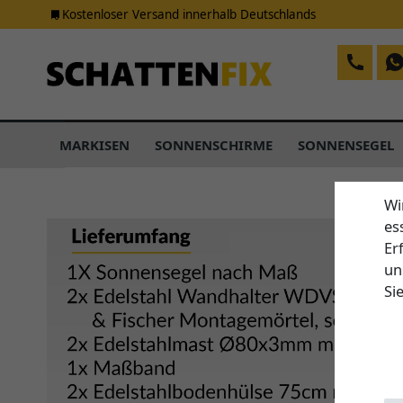
Kostenloser Versand innerhalb Deutschlands
MARKISEN
SONNENSCHIRME
SONNENSEGEL
Wi
es
Er
un
Si