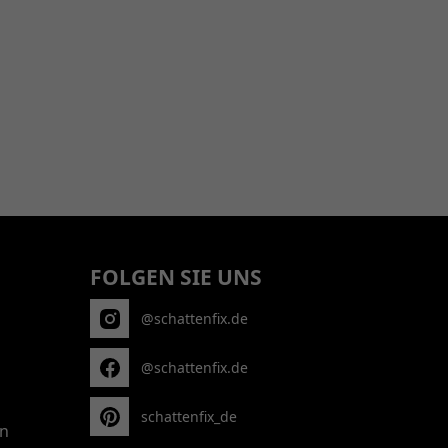
FOLGEN SIE UNS
@schattenfix.de
@schattenfix.de
schattenfix_de
n