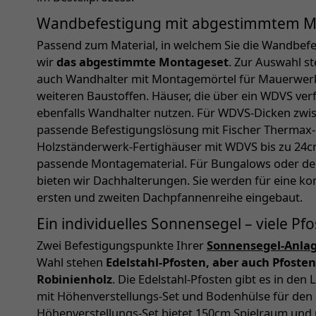
Wandbefestigung mit abgestimmtem M
Passend zum Material, in welchem Sie die Wandbef
wir
das abgestimmte Montageset
. Zur Auswahl s
auch Wandhalter mit Montagemörtel für Mauerwerk 
weiteren Baustoffen. Häuser, die über ein WDVS ver
ebenfalls Wandhalter nutzen. Für WDVS-Dicken zwi
passende Befestigungslösung mit Fischer Thermax-D
Holzständerwerk-Fertighäuser mit WDVS bis zu 24c
passende Montagematerial. Für Bungalows oder d
bieten wir Dachhalterungen. Sie werden für eine 
ersten und zweiten Dachpfannenreihe eingebaut.
Ein individuelles Sonnensegel – viele P
Zwei Befestigungspunkte Ihrer
Sonnensegel-Anla
Wahl stehen
Edelstahl-Pfosten, aber auch Pfost
Robinienholz
. Die Edelstahl-Pfosten gibt es in de
mit Höhenverstellungs-Set und Bodenhülse für den e
Höhenverstellungs-Set bietet 150cm Spielraum und