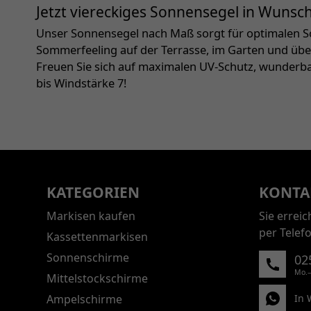
Jetzt viereckiges Sonnensegel in Wunsc
Unser Sonnensegel nach Maß sorgt für optimalen 
Sommerfeeling auf der Terrasse, im Garten und über
Freuen Sie sich auf maximalen UV-Schutz, wunderba
bis Windstärke 7!
KATEGORIEN
KONTA
Markisen kaufen
Sie errei
per Telef
Kassettenmarkisen
Sonnenschirme
02
Mo.–
Mittelstockschirme
Ampelschirme
In 