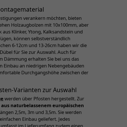
ontagematerial
estigungen verankern möchten, bieten
tehen Holzaugbolzen mit 10x100mm, aber
aus Klinker, Ytong, Kalksandstein und
fügen, können selbstverständlich
schen 6-12cm und 13-26cm haben wir die
übel für Sie zur Auswahl. Auch für
m Dämmung erhalten Sie bei uns das
en Einbau an niedrigen Nebengebäuden
komfortable Durchgangshöhe zwischen der
fosten-Varianten zur Auswahl
ge
werden über Pfosten hergestellt. Zur
en aus naturbelassenem europäischen
n Längen 2,5m, 3m und 3,5m. Sie werden
infachen Einbau geliefert. Jedes
 umfasst im Lieferumfang zudem einen