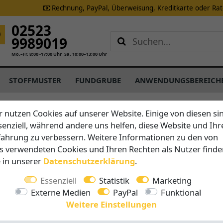
Rechnung, PayPal, Überweisung, Kreditkarte oder Ra
02523
9989019
Mo.–Fr. 8:00 -17:00 Uhr
Sa. 10:00–13:00 Uhr
STOFFMUSTER
FUNDGRUBE
ANWENDUNGSBEREICH
r nutzen Cookies auf unserer Website. Einige von diesen si
senziell, während andere uns helfen, diese Website und Ihr
Schattenfix
fahrung zu verbessern. Weitere Informationen zu den von
Sonnense
s verwendeten Cookies und Ihren Rechten als Nutzer finde
e in unserer
Daten­schutz­erklärung
.
Wandhalt
Essenziell
Statistik
Marketing
Externe Medien
PayPal
Funktional
Vorteile auf 
Weitere Einstellungen
Alle Tei
diesem 