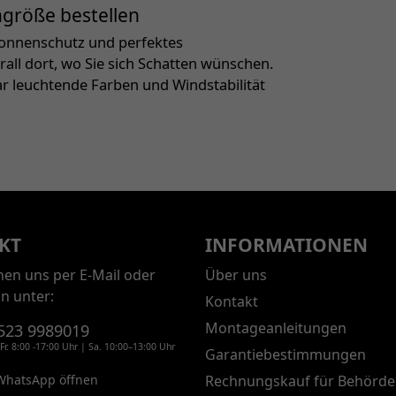
hgröße bestellen
Sonnenschutz und perfektes
all dort, wo Sie sich Schatten wünschen.
r leuchtende Farben und Windstabilität
KT
INFORMATIONEN
chen uns per E-Mail oder
Über uns
on unter:
Kontakt
Montageanleitungen
523 9989019
Fr. 8:00 -17:00 Uhr | Sa. 10:00–13:00 Uhr
Garantiebestimmungen
WhatsApp öffnen
Rechnungskauf für Behörde