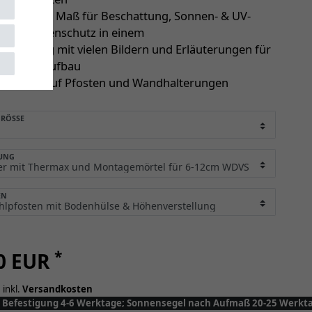
egel nach Maß für Beschattung, Sonnen- & UV-
sowie Regenschutz in einem
anleitung mit vielen Bildern und Erläuterungen für
en Selbstaufbau
 Garantie auf Pfosten und Wandhalterungen
RÖSSE
UNG
EN
*
50 EUR
 inkl.
Versandkosten
y: Befestigung 4-6 Werktage; Sonnensegel nach Aufmaß 20-25 Werkt