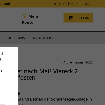
tenkauf
Telefonische Beratung
Mein
0,00 EUR
Konto
E
ÜBER UNS
INFOS & TIPPS
nd
e
Artikelnummer
8623
gel-Set nach Maß Viereck 2
n
er 2 Pfosten
einen Blick
le für Aufbau und Betrieb der Sonnensegel-Anlage in
Set enthalten