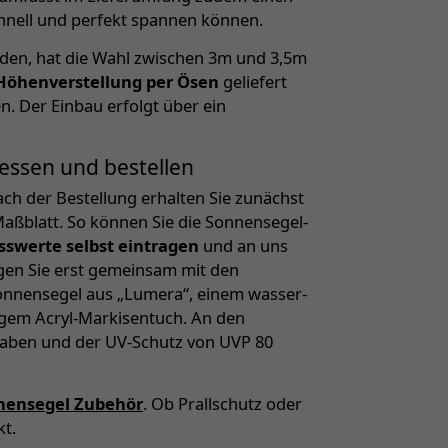
chnell und perfekt spannen können.
iden, hat die Wahl zwischen 3m und 3,5m
-Höhenverstellung per Ösen
geliefert
n. Der Einbau erfolgt über ein
essen und bestellen
ch der Bestellung erhalten Sie zunächst
aßblatt. So können Sie die Sonnensegel-
sswerte selbst eintragen
und an uns
egen Sie erst gemeinsam mit den
 Sonnensegel aus „Lumera“, einem wasser-
gem Acryl-Markisentuch. An den
haben und der UV-Schutz von UVP 80
nensegel Zubehör
. Ob Prallschutz oder
kt.