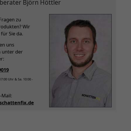
berater Björn Höttler
Fragen zu
rodukten? Wir
für Sie da.
hen uns
h unter der
r:
9019
 17:00 Uhr & Sa. 10:00 -
-Mail:
chattenfix.de