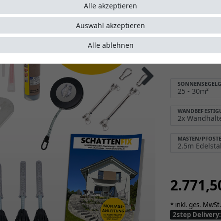
Alle akzeptieren
Sonnens
Schutz 
Auswahl akzeptieren
Montage
Alle ablehnen
einfach
5 Jahre
SONNENSEGELG
WANDBEFESTIG
MASTEN/PFOST
2.771,
* inkl. ges. MwSt.
2step Deliver