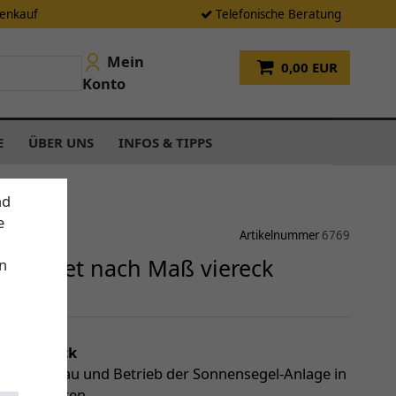
tenkauf
Telefonische Beratung
Mein
0,00 EUR
Konto
E
ÜBER UNS
INFOS & TIPPS
nd
e
Artikelnummer
6769
gel-Set nach Maß viereck
n
end
einen Blick
le für Aufbau und Betrieb der Sonnensegel-Anlage in
Set enthalten