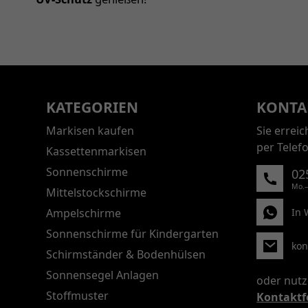
KATEGORIEN
KONTA
Markisen kaufen
Sie errei
per Telef
Kassettenmarkisen
Sonnenschirme
02
Mo.–
Mittelstockschirme
Ampelschirme
In 
Sonnenschirme für Kindergarten
kon
Schirmständer & Bodenhülsen
Sonnensegel Anlagen
oder nutz
Stoffmuster
Kontaktf