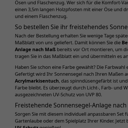
Ösen und Flaschenzug. Wer sich für die Komfort-Var
einen 3,5m langen Holzpfosten mit einer Öse und dr
und einem Flaschenzug.
So bestellen Sie ihr freistehendes Son
Nach der Bestellung erhalten Sie wenige Tage späte
Maßblatt von uns geliefert. Damit können Sie die
Be
Anlage nach Maß
bereits vor Ort montieren, um d
tragen Sie in das Maßblatt ein und übermitteln es an
Haben Sie schon eine Farbe gewählt? Die Farbwahl er
Gefertigt wird Ihr Sonnensegel nach Ihren Maßen 
Acrylmarkisentuch
, das spinndüsengefärbt ist und
Farbe bleibt. Es überzeugt durch Licht-, Farb- und W
ausgezeichneten UV-Schutz von UVP 80.
Freistehende Sonnensegel-Anlage nach M
Sorgen Sie mit diesem individuell anpassbaren Set fü
Gartenlaube oder dem Spielplatz Ihrer Kinder. Jetzt
UV-Schutz
genießen!