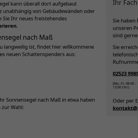
Ihr Fach
segel kann überall dort aufgebaut
nz unabhängig von Gebäudewänden oder
 Sie Ihr neues freistehendes
Sie haben 
rieren
.
unseren P
sind gerne 
nensegel nach Maß
 langweilig ist, findet hier willkommene
Sie erreic
es neuen Schattenspenders aus:
telefonisc
Rufnumme
02523 998
(Mo.-Fr. 08:00 -
13:00 Uhr)
Ihr Sonnensegel nach Maß in etwa haben
Oder per E
n
zur Wahl:
kontakt@s