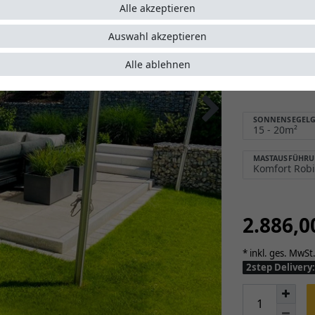
Alle akzeptieren
Sonnens
Schutz 
Auswahl akzeptieren
Montage
Alle ablehnen
einfach
5 Jahre 
SONNENSEGELG
MASTAUSFÜHR
2.886,
* inkl. ges. MwSt.
2step Deliver