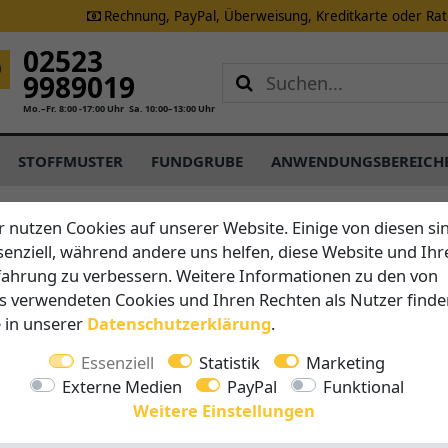
Rechnung, PayPal, Überweisung, Kreditkarte oder Ra
02523
9989019
Mo.–Fr. 8:00 -17:00 Uhr
Sa. 10:00–13:00 Uhr
STOFFMUSTER
FUNDGRUBE
ANWENDUNGSBEREICH
r nutzen Cookies auf unserer Website. Einige von diesen si
senziell, während andere uns helfen, diese Website und Ihr
Schattenfix
fahrung zu verbessern. Weitere Informationen zu den von
Sonnense
s verwendeten Cookies und Ihren Rechten als Nutzer finde
e in unserer
Daten­schutz­erklärung
.
freisteh
Essenziell
Statistik
Marketing
Externe Medien
PayPal
Funktional
Vorteile auf 
Weitere Einstellungen
Alle Tei
diesem 