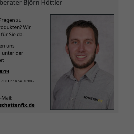
berater Björn Höttler
Fragen zu
rodukten? Wir
für Sie da.
hen uns
h unter der
r:
9019
 17:00 Uhr & Sa. 10:00 -
-Mail:
chattenfix.de