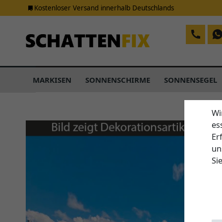
Kostenloser Versand innerhalb Deutschlands
MARKISEN
SONNENSCHIRME
SONNENSEGEL
Wi
es
Er
un
Si