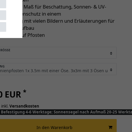
egel nach Maß für Beschattung, Sonnen- & UV-
sowie Regenschutz in einem
anleitung mit vielen Bildern und Erläuterungen für
en Selbstaufbau
Garantie auf Pfosten
RÖSSE
UNG
*
00 EUR
 inkl.
Versandkosten
y: Befestigung 4-6 Werktage; Sonnensegel nach Aufmaß 20-25 Werkt
In den Warenkorb