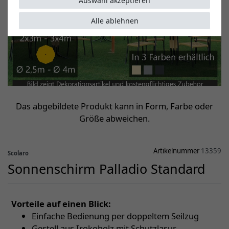
Auswahl akzeptieren
Alle ablehnen
Das abgebildete Produkt kann in Form, Farbe oder
Größe abweichen.
Artikelnummer
13359
Scolaro
Sonnenschirm Palladio Standard
Vorteile auf einen Blick:
Einfache Bedienung per doppeltem Seilzug
Gestell aus Irokoholz mit Schutzlasur