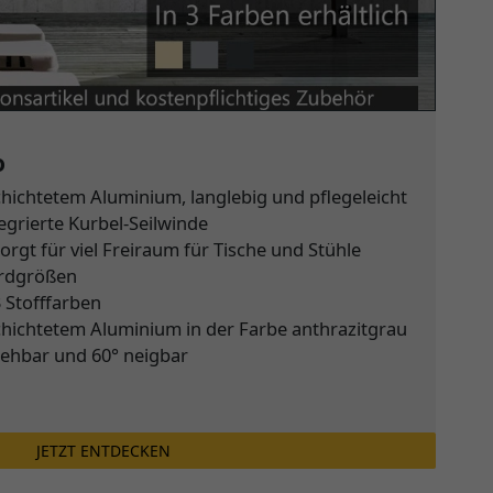
o
chichtetem Aluminium, langlebig und pflegeleicht
egrierte Kurbel-Seilwinde
rgt für viel Freiraum für Tische und Stühle
ardgrößen
 Stofffarben
chichtetem Aluminium in der Farbe anthrazitgrau
ehbar und 60° neigbar
JETZT ENTDECKEN