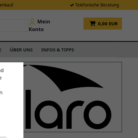
tenkauf
Telefonische Beratung
Mein
0,00 EUR
Konto
E
ÜBER UNS
INFOS & TIPPS
nd
e
n