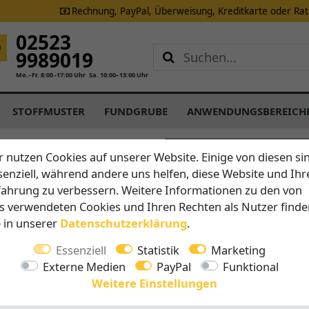
Rechnung, PayPal, Überweisung, Kreditkarte oder Ra
02523
9989019
Mo.–Fr. 8:00 -17:00 Uhr
Sa. 10:00–13:00 Uhr
STOFFMUSTER
FUNDGRUBE
ANWENDUNGSBEREICH
Lebensstil in
r nutzen Cookies auf unserer Website. Einige von diesen si
senziell, während andere uns helfen, diese Website und Ihr
fahrung zu verbessern. Weitere Informationen zu den von
 Sonnenschirmwerkstatt
s verwendeten Cookies und Ihren Rechten als Nutzer finde
nzufriedenheit
e in unserer
Daten­schutz­erklärung
.
ette von Holz- und
Essenziell
Statistik
Marketing
Balkone, sowie
Externe Medien
PayPal
Funktional
, wobei das Unternehmen im
Weitere Einstellungen
baut hat, um aus einem
selement zu machen.