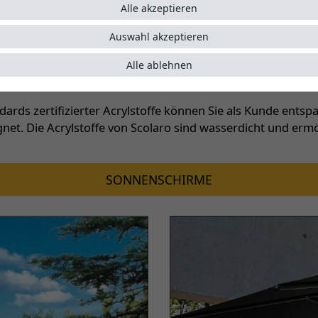
Alle akzeptieren
Auswahl akzeptieren
zeugen durch ihre erstklassige Qualität und sind ideal für
Alle ablehnen
r Hersteller von Großschirmen weiß Scolaro genau, worauf
rds zertifizierter Acrylstoffe können Sie als Kunde ents
gnet. Die Acrylstoffe von Scolaro sind wasserdicht und er
SONNENSCHIRME