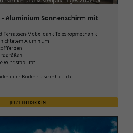
c - Aluminium Sonnenschirm mit
und Terrassen-Möbel dank Teleskopmechanik
schichtetem Aluminium
tofffarben
ardgrößen
 Windstabilität
der oder Bodenhülse erhältlich
JETZT ENTDECKEN