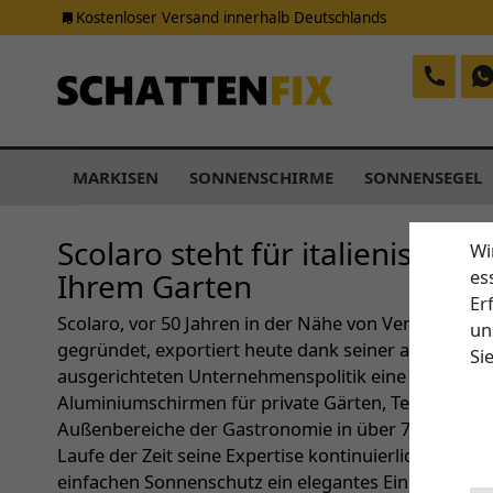
Kostenloser Versand innerhalb Deutschlands
MARKISEN
SONNENSCHIRME
SONNENSEGEL
Scolaro steht für italienischen 
Wi
es
Ihrem Garten
Er
Scolaro, vor 50 Jahren in der Nähe von Venedig als
un
gegründet, exportiert heute dank seiner auf Kunde
Si
ausgerichteten Unternehmenspolitik eine breite Pal
Aluminiumschirmen für private Gärten, Terrassen, 
Außenbereiche der Gastronomie in über 70 Länder
Laufe der Zeit seine Expertise kontinuierlich ausge
einfachen Sonnenschutz ein elegantes Einrichtung