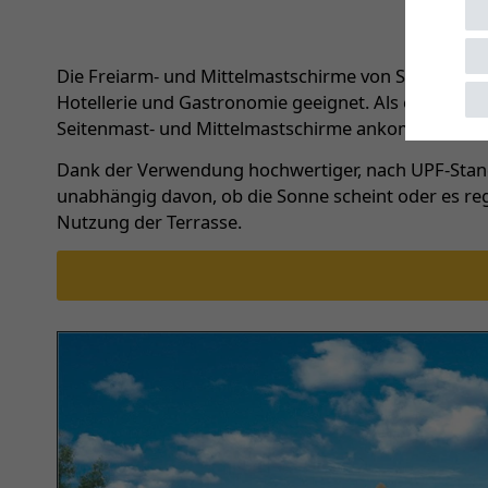
Die Freiarm- und Mittelmastschirme von Scolaro über
Hotellerie und Gastronomie geeignet. Als erfahrene
Seitenmast- und Mittelmastschirme ankommt.
Dank der Verwendung hochwertiger, nach UPF-Standa
unabhängig davon, ob die Sonne scheint oder es re
Nutzung der Terrasse.