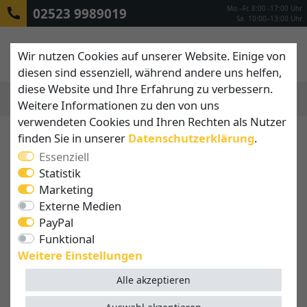
Mo.–Fr. 8:00 -17:00 Uhr
02523 9989019
Sa. 10:00–13:00 Uhr
Wir nutzen Cookies auf unserer Website. Einige von
diesen sind essenziell, während andere uns helfen,
diese Website und Ihre Erfahrung zu verbessern.
Weitere Informationen zu den von uns
MENÜ
verwendeten Cookies und Ihren Rechten als Nutzer
finden Sie in unserer
Daten­schutz­erklärung
.
Somfy - Hochwertige Antriebs-
Essenziell
und Steuerungslösungen für
Statistik
Häuser und Gebäude
Marketing
Externe Medien
Seit 1969 steht Somfy für Weitblick und
PayPal
Innovationsstärke. Somfy war der erste Hersteller
Funktional
von Rohrmotoren für Markisen und läutete mit der
Weitere Einstellungen
Einführung das Ende der Handkurbel ein. Seit der
Einführung von io homecontroll im Jahr 2007 setzt
Alle akzeptieren
Somfy einen Meilenstein für bidirektionale