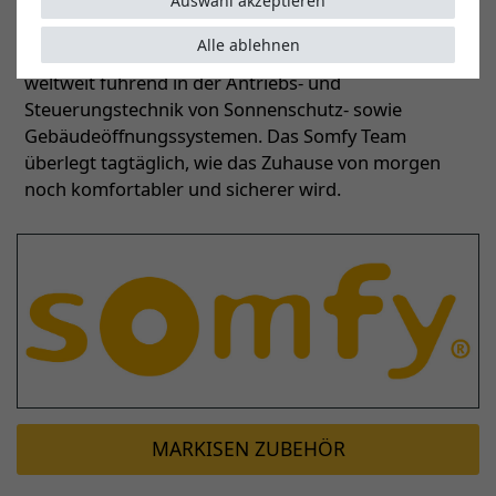
Funkprotokolle und gehört damit zu den
Auswahl akzeptieren
Marktführern in der Smart-Home-Welt. Mit mehr als
Alle ablehnen
192 Millionen produzierten Motoren ist Somfy
weltweit führend in der Antriebs- und
Steuerungstechnik von Sonnenschutz- sowie
Gebäudeöffnungssystemen. Das Somfy Team
überlegt tagtäglich, wie das Zuhause von morgen
noch komfortabler und sicherer wird.
MARKISEN ZUBEHÖR