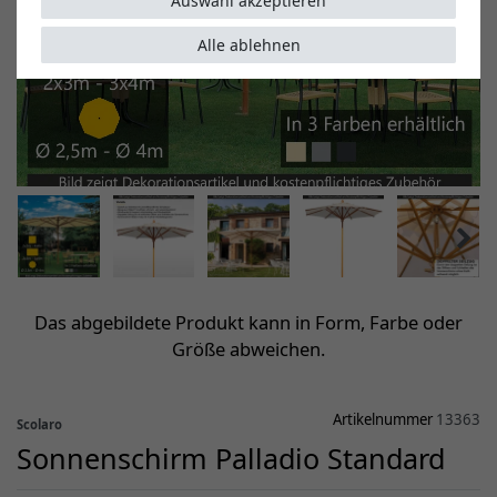
Auswahl akzeptieren
Alle ablehnen
Das abgebildete Produkt kann in Form, Farbe oder
Größe abweichen.
Artikelnummer
13363
Scolaro
Sonnenschirm Palladio Standard