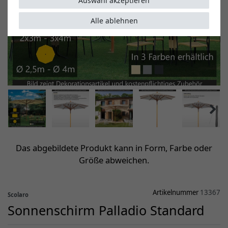
Auswahl akzeptieren
Alle ablehnen
Das abgebildete Produkt kann in Form, Farbe oder
Größe abweichen.
Artikelnummer
13367
Scolaro
Sonnenschirm Palladio Standard