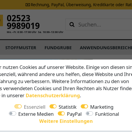
Rechnung, PayPal, Überweisung, Kreditkarte oder Ra
02523
9989019
Mo.–Fr. 8:00 -17:00 Uhr
Sa. 10:00–13:00 Uhr
STOFFMUSTER
FUNDGRUBE
ANWENDUNGSBEREICH
Scolaro
r nutzen Cookies auf unserer Website. Einige von diesen si
Sonnensc
senziell, während andere uns helfen, diese Website und Ihr
fahrung zu verbessern. Weitere Informationen zu den von
s verwendeten Cookies und Ihren Rechten als Nutzer finde
Vorteile auf 
e in unserer
Daten­schutz­erklärung
.
Einfach
Gestell 
Essenziell
Statistik
Marketing
Natürlic
Externe Medien
PayPal
Funktional
Inklusiv
Weitere Einstellungen