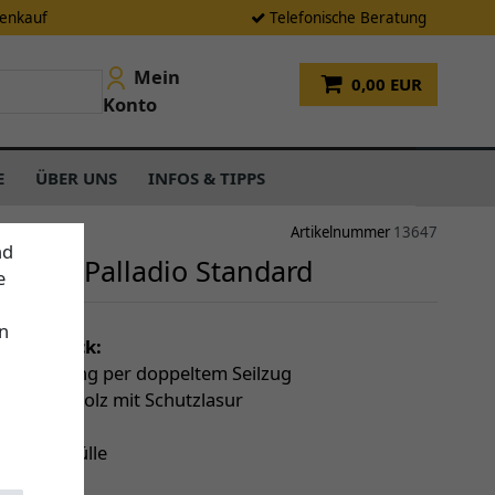
tenkauf
Telefonische Beratung
Mein
0,00 EUR
Konto
E
ÜBER UNS
INFOS & TIPPS
Artikelnummer
13647
nd
hirm Palladio Standard
e
n
einen Blick:
e Bedienung per doppeltem Seilzug
aus Irokoholz mit Schutzlasur
he Optik
e Schutzhülle