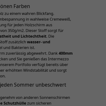
hönen Farben
lz zu einem wahren Blickfang.
irmbespannung in wahlweise Cremeweiß,
nung für jeden Holzschirm aus
on 350g/m2. Dieser Stoff sorgt für
theit und Lichtechtheit
. Die
toff zusätzlich
wasser- und
 und Bakterien ist.
m zuverlässig abgewehrt. Dank
400mm
ocken und Sie genießen das Intermezzo
unserem Portfolio verfügt bereits über
iner erhöhten Windstabilität und sorgt
ion.
– jeden Sommer unbeschwert
 angenehm von anderen Sonnenschirmen
e Schutzhülle
zum sicheren