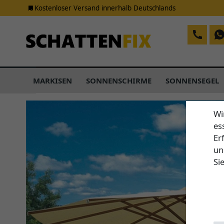
Kostenloser Versand innerhalb Deutschlands
MARKISEN
SONNENSCHIRME
SONNENSEGEL
Wi
es
Er
un
Si