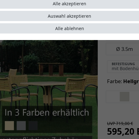
Alle akzeptieren
Größe:
2.0 x
Auswahl akzeptieren
2.0 x 2.0m
Alle ablehnen
3.5 x 3.5m
Ø 3.5m
BEFESTIGUNG
Farbe:
Hellg
UVP 719,00 €
595,20