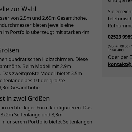
sind gerne 
lle zur Wahl
Sie erreic
esser von 2.5m und 2.65m Gesamthöhe.
telefonisc
durchmesser bieten jeweils eine
Rufnumme
 im Portfolio überzeugt mit starken 4m
02523 998
(Mo.-Fr. 08:00 -
 Größen
13:00 Uhr)
Oder per E
nen quadratischen Holzschirmen. Diese
kontakt@s
samthöhe. Beim Modell mit 2,9m
. Das zweitgrößte Modell bietet 3,5m
itenlänge besitzt der größte
 3,3m Gesamthöhe
t in zwei Größen
in rechteckiger Form konfigurieren. Das
zt 3x2m Seitenlänge und 3,3m
n unserem Portfolio bietet Seitenlängen