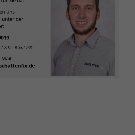
für Sie da.
hen uns
h unter der
r:
9019
 17:00 Uhr & Sa. 10:00 -
-Mail:
chattenfix.de