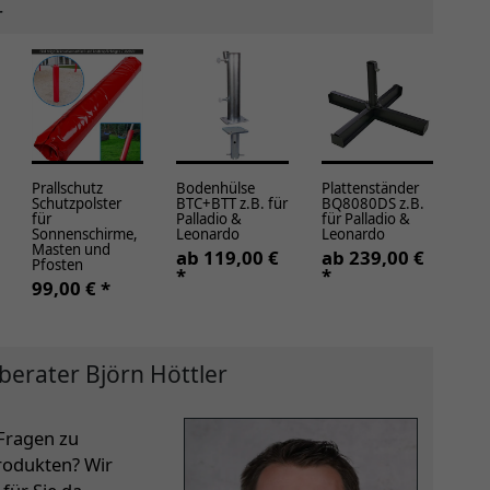
r
Prallschutz
Bodenhülse
Plattenständer
Schutzpolster
BTC+BTT z.B. für
BQ8080DS z.B.
für
Palladio &
für Palladio &
Sonnenschirme,
Leonardo
Leonardo
Masten und
ab 119,00 €
ab 239,00 €
Pfosten
*
*
99,00 € *
berater Björn Höttler
Fragen zu
rodukten? Wir