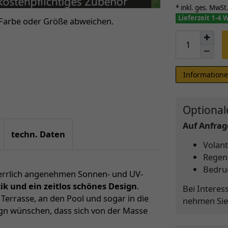
* inkl. ges. MwSt.
Lieferzeit 1-4
 Farbe oder Größe abweichen.
Informatione
Optional
Auf Anfrage
techn. Daten
Volant
Regen
Bedru
 herrlich angenehmen Sonnen- und UV-
ik und ein zeitlos schönes Design
.
Bei Interes
errasse, an den Pool und sogar in die
nehmen Sie
esign wünschen, dass sich von der Masse