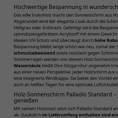
Hochwertige Bespannung in wundersc
Das edle Irokoholz macht den Sonnenschirm aus Ho
Abgerundet wird der elegante Look durch die Sch
Hellgrau oder Anthrazit. Gefertigt wird die Bespan
spinndüsengefärbtem Acrylstoff mit einem Gewicht v
idealen UV-Schutz und überzeugt durch
hohe Robus
Bespannung bleibt lange schön wie neu, zumal der S
schmutzabweisend
sowie resistent gegen Schimmel
Sommerregen werden von diesem Holz-Sonnenschir
Wassersäule
bleibt Ihre Sitzgarnitur angenehm tr
aus einer neuen Perspektive. Jeder Holzschirm aus 
eine integrierte Windkappe. Sie bietet den Vorteil e
auch an heißen Tagen für eine optimale Luftzirkulat
Holz-Sonnenschirm Palladio Standard 
genießen
Mit seinem Holzmast setzt sich Palladio Standard
ab. Zusätzlich
im Lieferumfang enthalten sind ein