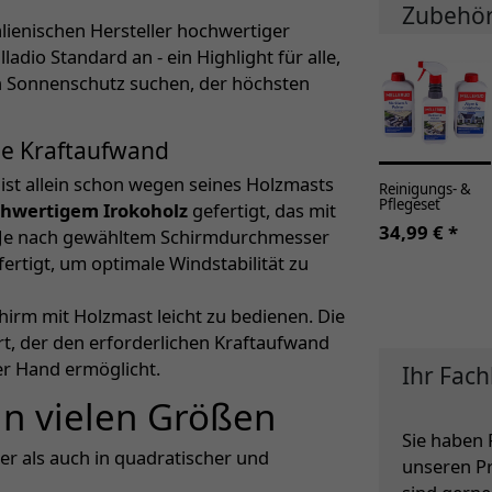
Zubehö
lienischen Hersteller hochwertiger
adio Standard an - ein Highlight für alle,
en Sonnenschutz suchen, der höchsten
ne Kraftaufwand
ist allein schon wegen seines Holzmasts
Reinigungs- &
Pflegeset
hwertigem Irokoholz
gefertigt, das mit
34,99 € *
t. Je nach gewähltem Schirmdurchmesser
rtigt, um optimale Windstabilität zu
irm mit Holzmast leicht zu bedienen. Die
t, der den erforderlichen Kraftaufwand
er Hand ermöglicht.
Ihr Fach
in vielen Größen
Sie haben 
er als auch in quadratischer und
unseren P