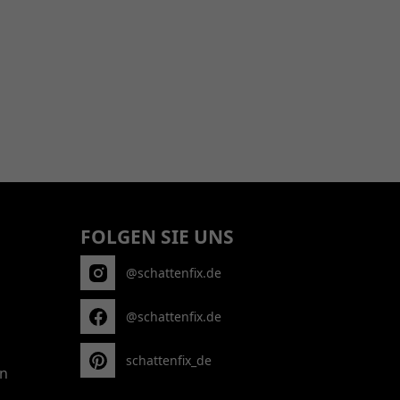
FOLGEN SIE UNS
@schattenfix.de
@schattenfix.de
schattenfix_de
n