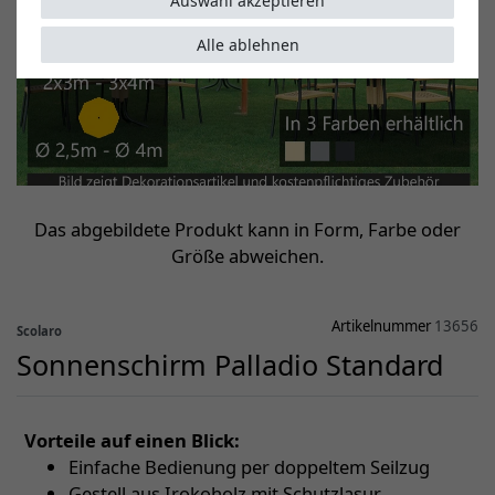
Auswahl akzeptieren
Alle ablehnen
Das abgebildete Produkt kann in Form, Farbe oder
Größe abweichen.
Artikelnummer
13656
Scolaro
Sonnenschirm Palladio Standard
Vorteile auf einen Blick:
Einfache Bedienung per doppeltem Seilzug
Gestell aus Irokoholz mit Schutzlasur