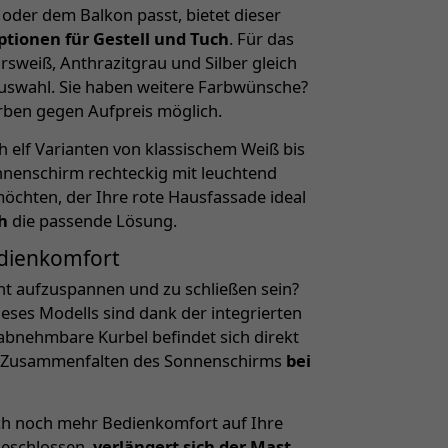
 oder dem Balkon passt, bietet dieser
ptionen für Gestell und Tuch
. Für das
sweiß, Anthrazitgrau und Silber gleich
uswahl. Sie haben weitere Farbwünsche?
rben gegen Aufpreis möglich.
h elf Varianten von klassischem Weiß bis
nnenschirm rechteckig mit leuchtend
chten, der Ihre rote Hausfassade ideal
h
die passende Lösung.
dienkomfort
cht aufzuspannen und zu schließen sein?
eses Modells sind dank der integrierten
abnehmbare Kurbel befindet sich direkt
d Zusammenfalten des Sonnenschirms
bei
ich noch mehr Bedienkomfort auf Ihre
geschlossen,
verlängert sich der Mast