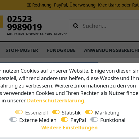
Rechnung, PayPal, Überweisung, Kreditkarte oder Ra
02523
9989019
Mo.–Fr. 8:00 -17:00 Uhr
Sa. 10:00–13:00 Uhr
STOFFMUSTER
FUNDGRUBE
ANWENDUNGSBEREICH
CARAVITA
r nutzen Cookies auf unserer Website. Einige von diesen si
M30 Sam
senziell, während andere uns helfen, diese Website und Ihr
fahrung zu verbessern. Weitere Informationen zu den von
s verwendeten Cookies und Ihren Rechten als Nutzer finde
Vorteile auf 
e in unserer
Daten­schutz­erklärung
.
Schließt
Telesko
Essenziell
Statistik
Marketing
Windsta
Externe Medien
PayPal
Funktional
Leichtg
Weitere Einstellungen
5 Jahre