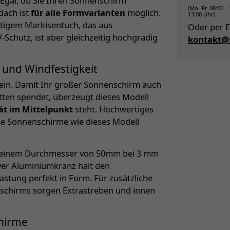
 Egal, ob Sie Ihren Sonnenschirm
(Mo.-Fr. 08:00 -
dach ist
für alle Formvarianten
möglich.
13:00 Uhr)
tigem Markisentuch, das aus
Oder per E
Schutz, ist aber gleichzeitig hochgradig
kontakt@s
 und Windfestigkeit
ein. Damit Ihr großer Sonnenschirm auch
ten spendet, überzeugt dieses Modell
tät im Mittelpunkt
steht. Hochwertiges
oße Sonnenschirme wie dieses Modell
it einem Durchmesser von 50mm bei 3 mm
iver Aluminiumkranz hält den
stung perfekt in Form. Für zusätzliche
enschirms sorgen Extrastreben und innen
chirme