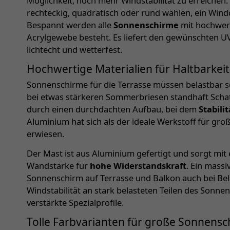
Möglichkeit, noch mehr Windstabilität zu erreichen.
rechteckig, quadratisch oder rund wählen, ein Wind
Bespannt werden alle
Sonnenschirme
mit hochwer
Acrylgewebe besteht. Es liefert den gewünschten UV-
lichtecht und wetterfest.
Hochwertige Materialien für Haltbarkeit
Sonnenschirme für die Terrasse müssen belastbar s
bei etwas stärkeren Sommerbriesen standhaft Schat
durch einen durchdachten Aufbau, bei dem
Stabili
Aluminium hat sich als der ideale Werkstoff für gr
erwiesen.
Der Mast ist aus Aluminium gefertigt und sorgt m
Wandstärke für
hohe Widerstandskraft
. Ein mass
Sonnenschirm auf Terrasse und Balkon auch bei Bela
Windstabilität an stark belasteten Teilen des Sonn
verstärkte Spezialprofile.
Tolle Farbvarianten für große Sonnens