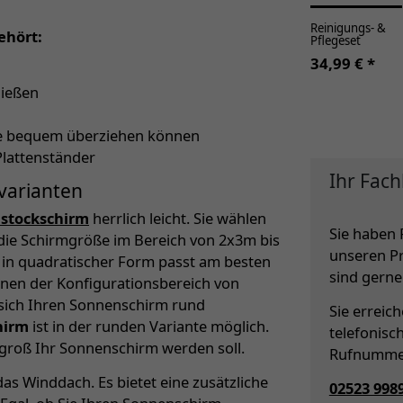
Reinigungs- &
ehört:
Pflegeset
34,99 € *
ließen
lle bequem überziehen können
Plattenständer
Ihr Fach
varianten
lstockschirm
herrlich leicht. Sie wählen
Sie haben 
die Schirmgröße im Bereich von 2x3m bis
unseren P
m in quadratischer Form passt am besten
sind gerne 
Ihnen der Konfigurationsbereich von
 sich Ihren Sonnenschirm rund
Sie erreic
hirm
ist in der runden Variante möglich.
telefonisc
 groß Ihr Sonnenschirm werden soll.
Rufnumme
as Winddach. Es bietet eine zusätzliche
02523 998