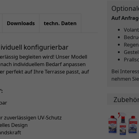
Optional
Auf Anfrage
Downloads
techn. Daten
Volant
Bedru
Regen
viduell konfigurierbar
Gestel
verlässig begleiten wird! Unser Modell
Pralls
z nach individuellem Bedarf anpassen
Bei Interes
er perfekt auf Ihre Terrasse passt, auf
nehmen Sie
“:
Zubehö
bar
ür zuverlässigen UV-Schutz
elles Design
andskraft