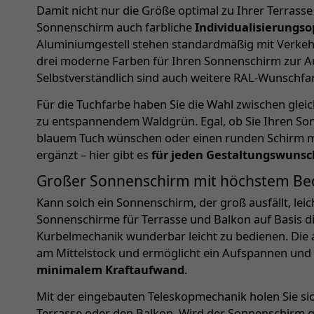
Damit nicht nur die Größe optimal zu Ihrer Terrasse
Sonnenschirm auch farbliche
Individualisierungso
Aluminiumgestell stehen standardmäßig mit Verkehr
drei moderne Farben für Ihren Sonnenschirm zur A
Selbstverständlich sind auch weitere RAL-Wunschfa
Für die Tuchfarbe haben Sie die Wahl zwischen gleic
zu entspannendem Waldgrün. Egal, ob Sie Ihren So
blauem Tuch wünschen oder einen runden Schirm mö
ergänzt – hier gibt es
für jeden Gestaltungswunsc
Großer Sonnenschirm mit höchstem Be
Kann solch ein Sonnenschirm, der groß ausfällt, lei
Sonnenschirme für Terrasse und Balkon auf Basis di
Kurbelmechanik wunderbar leicht zu bedienen. Die 
am Mittelstock und ermöglicht ein Aufspannen un
minimalem Kraftaufwand
.
Mit der eingebauten Teleskopmechanik holen Sie s
Terrasse oder den Balkon. Wird der Sonnenschirm 