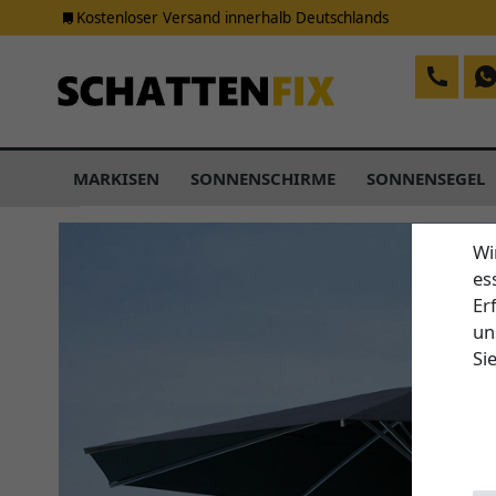
Kostenloser Versand innerhalb Deutschlands
MARKISEN
SONNENSCHIRME
SONNENSEGEL
Wi
es
Er
un
Si