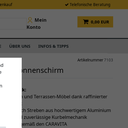
tenkauf
Telefonische Beratung
Mein
0,00 EUR
Konto
E
ÜBER UNS
INFOS & TIPPS
Artikelnummer
7103
nd
ara Sonnenschirm
e
n
einen Blick:
 über Tisch und Terrassen-Möbel dank raffinierter
pmechanik
bilität durch Streben aus hochwertigem Aluminium
ängige und zuverlässige Kurbelmechanik
 Garantie (gemäß den CARAVITA