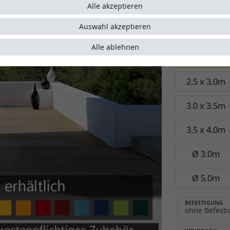
Garant
Alle akzeptieren
Auswahl akzeptieren
Größe:
2.0 x
Alle ablehnen
2.0 x 3.0m
2.5 x 3.0m
3.0 x 3.5m
3.5 x 4.0m
Ø 3.0m
Ø 5.0m
BEFESTIGUNG