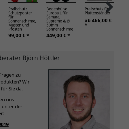
Prallschutz
Bodenhülse
Prallschutz für
Mo
Schutzpolster
Europa L für
Plattenständer
Sch
für
Samara,
für
ab 466,00 €
Sonnenschirme,
Supremo & Ø
Su
*
Masten und
50mm
ab
Pfosten
Sonnenschirme
*
99,00 € *
449,00 € *
berater Björn Höttler
Fragen zu
rodukten? Wir
für Sie da.
hen uns
h unter der
r:
9019