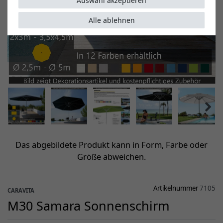
Auswahl akzeptieren
Alle ablehnen
Das abgebildete Produkt kann in Form, Farbe oder
Größe abweichen.
Artikelnummer
7105
CARAVITA
M30 Samara Sonnenschirm