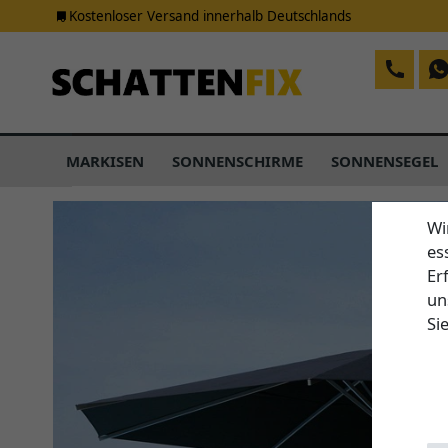
Kostenloser Versand innerhalb Deutschlands
MARKISEN
SONNENSCHIRME
SONNENSEGEL
Wi
es
Er
un
Si