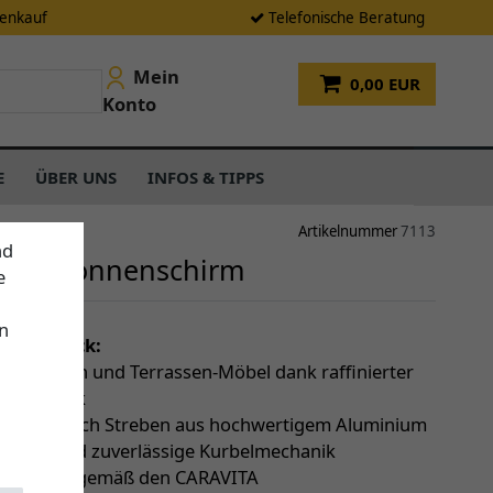
tenkauf
Telefonische Beratung
Mein
0,00 EUR
Konto
E
ÜBER UNS
INFOS & TIPPS
Artikelnummer
7113
nd
ara Sonnenschirm
e
n
einen Blick:
 über Tisch und Terrassen-Möbel dank raffinierter
pmechanik
bilität durch Streben aus hochwertigem Aluminium
ängige und zuverlässige Kurbelmechanik
 Garantie (gemäß den CARAVITA