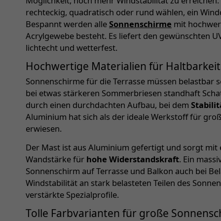
Möglichkeit, noch mehr Windstabilität zu erreichen.
rechteckig, quadratisch oder rund wählen, ein Wind
Bespannt werden alle
Sonnenschirme
mit hochwer
Acrylgewebe besteht. Es liefert den gewünschten UV-
lichtecht und wetterfest.
Hochwertige Materialien für Haltbarkeit
Sonnenschirme für die Terrasse müssen belastbar s
bei etwas stärkeren Sommerbriesen standhaft Schat
durch einen durchdachten Aufbau, bei dem
Stabili
Aluminium hat sich als der ideale Werkstoff für gr
erwiesen.
Der Mast ist aus Aluminium gefertigt und sorgt m
Wandstärke für
hohe Widerstandskraft
. Ein mass
Sonnenschirm auf Terrasse und Balkon auch bei Bela
Windstabilität an stark belasteten Teilen des Sonn
verstärkte Spezialprofile.
Tolle Farbvarianten für große Sonnens