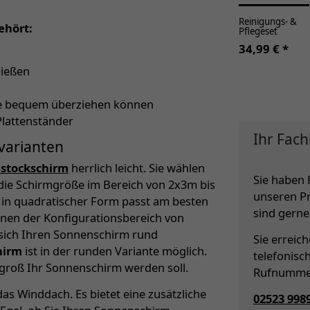
Reinigungs- &
ehört:
Pflegeset
34,99 € *
ließen
lle bequem überziehen können
Plattenständer
Ihr Fach
varianten
lstockschirm
herrlich leicht. Sie wählen
Sie haben 
die Schirmgröße im Bereich von 2x3m bis
unseren P
m in quadratischer Form passt am besten
sind gerne 
Ihnen der Konfigurationsbereich von
 sich Ihren Sonnenschirm rund
Sie erreic
hirm
ist in der runden Variante möglich.
telefonisc
 groß Ihr Sonnenschirm werden soll.
Rufnumme
as Winddach. Es bietet eine zusätzliche
02523 998