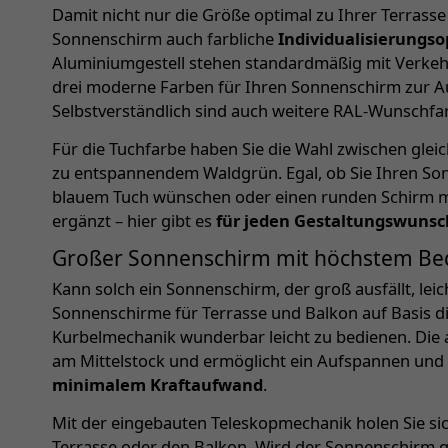
Damit nicht nur die Größe optimal zu Ihrer Terrasse
Sonnenschirm auch farbliche
Individualisierungso
Aluminiumgestell stehen standardmäßig mit Verkehr
drei moderne Farben für Ihren Sonnenschirm zur A
Selbstverständlich sind auch weitere RAL-Wunschfa
Für die Tuchfarbe haben Sie die Wahl zwischen gleic
zu entspannendem Waldgrün. Egal, ob Sie Ihren So
blauem Tuch wünschen oder einen runden Schirm mö
ergänzt – hier gibt es
für jeden Gestaltungswunsc
Großer Sonnenschirm mit höchstem Be
Kann solch ein Sonnenschirm, der groß ausfällt, lei
Sonnenschirme für Terrasse und Balkon auf Basis di
Kurbelmechanik wunderbar leicht zu bedienen. Die 
am Mittelstock und ermöglicht ein Aufspannen un
minimalem Kraftaufwand
.
Mit der eingebauten Teleskopmechanik holen Sie s
Terrasse oder den Balkon. Wird der Sonnenschirm 