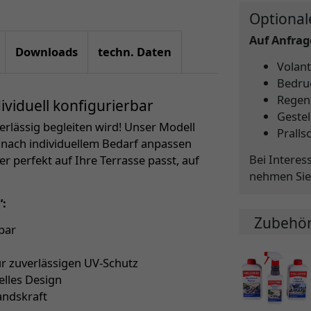
Optional
Auf Anfrage
Downloads
techn. Daten
Volant
Bedru
Regen
viduell konfigurierbar
Gestel
verlässig begleiten wird! Unser Modell
Pralls
z nach individuellem Bedarf anpassen
Bei Interes
er perfekt auf Ihre Terrasse passt, auf
nehmen Sie
“:
Zubehö
bar
ür zuverlässigen UV-Schutz
elles Design
andskraft