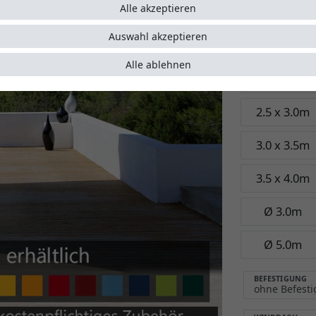
Garant
Alle akzeptieren
Auswahl akzeptieren
Größe:
3.5 x
Alle ablehnen
2.0 x 3.0m
2.5 x 3.0m
3.0 x 3.5m
3.5 x 4.0m
Ø 3.0m
Ø 5.0m
BEFESTIGUNG