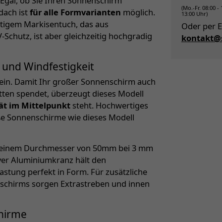
 Egal, ob Sie Ihren Sonnenschirm
(Mo.-Fr. 08:00 -
dach ist
für alle Formvarianten
möglich.
13:00 Uhr)
tigem Markisentuch, das aus
Oder per E
Schutz, ist aber gleichzeitig hochgradig
kontakt@s
 und Windfestigkeit
ein. Damit Ihr großer Sonnenschirm auch
ten spendet, überzeugt dieses Modell
tät im Mittelpunkt
steht. Hochwertiges
oße Sonnenschirme wie dieses Modell
it einem Durchmesser von 50mm bei 3 mm
iver Aluminiumkranz hält den
stung perfekt in Form. Für zusätzliche
enschirms sorgen Extrastreben und innen
chirme