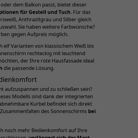
 oder dem Balkon passt, bietet dieser
ptionen für Gestell und Tuch
. Für das
sweiß, Anthrazitgrau und Silber gleich
uswahl. Sie haben weitere Farbwünsche?
rben gegen Aufpreis möglich.
h elf Varianten von klassischem Weiß bis
nnenschirm rechteckig mit leuchtend
chten, der Ihre rote Hausfassade ideal
h
die passende Lösung.
dienkomfort
cht aufzuspannen und zu schließen sein?
eses Modells sind dank der integrierten
abnehmbare Kurbel befindet sich direkt
d Zusammenfalten des Sonnenschirms
bei
ich noch mehr Bedienkomfort auf Ihre
geschlossen,
verlängert sich der Mast