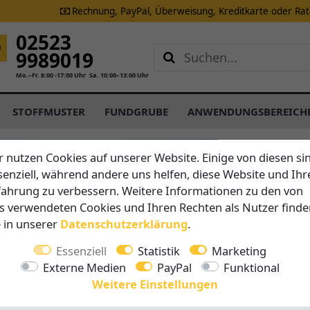
Rechnung, PayPal, Überweisung, Kreditkarte oder Ra
02523
9989019
Mo.–Fr. 8:00 -17:00 Uhr
Sa. 10:00–13:00 Uhr
STOFFMUSTER
FUNDGRUBE
ANWENDUNGSBEREICH
CARAVITA
r nutzen Cookies auf unserer Website. Einige von diesen si
M30 Sam
senziell, während andere uns helfen, diese Website und Ihr
fahrung zu verbessern. Weitere Informationen zu den von
s verwendeten Cookies und Ihren Rechten als Nutzer finde
Vorteile auf 
e in unserer
Daten­schutz­erklärung
.
Schließt
Telesko
Essenziell
Statistik
Marketing
Windsta
Externe Medien
PayPal
Funktional
Leichtg
Weitere Einstellungen
5 Jahre