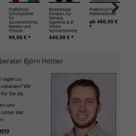
Prallschutz
Bodenhülse
Prallschutz für
Mo
Schutzpolster
Europa L für
Plattenständer
Sch
für
Samara,
für
ab 466,00 €
Sonnenschirme,
Supremo & Ø
Su
*
Masten und
50mm
ab
Pfosten
Sonnenschirme
*
99,00 € *
449,00 € *
berater Björn Höttler
Fragen zu
rodukten? Wir
für Sie da.
hen uns
h unter der
r:
9019