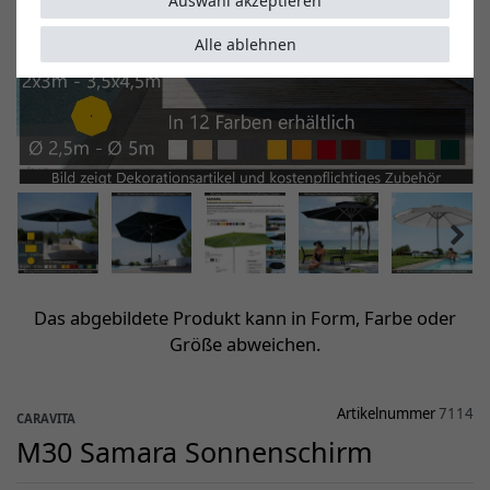
Auswahl akzeptieren
Alle ablehnen
Das abgebildete Produkt kann in Form, Farbe oder
Größe abweichen.
Artikelnummer
7114
CARAVITA
M30 Samara Sonnenschirm