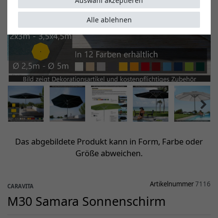
Auswahl akzeptieren
Alle ablehnen
Das abgebildete Produkt kann in Form, Farbe oder
Größe abweichen.
Artikelnummer
7116
CARAVITA
M30 Samara Sonnenschirm