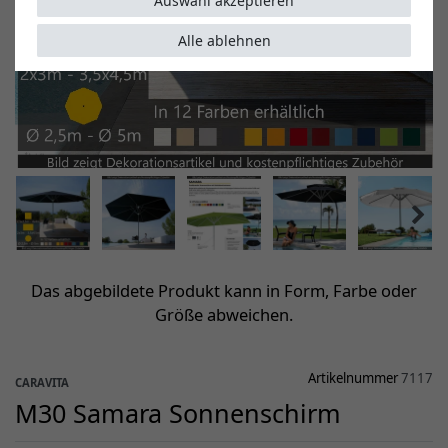
Auswahl akzeptieren
Alle ablehnen
Das abgebildete Produkt kann in Form, Farbe oder
Größe abweichen.
Artikelnummer
7117
CARAVITA
M30 Samara Sonnenschirm