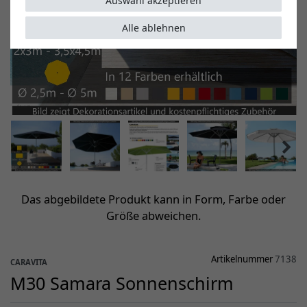
Auswahl akzeptieren
Alle ablehnen
Das abgebildete Produkt kann in Form, Farbe oder
Größe abweichen.
Artikelnummer
7138
CARAVITA
M30 Samara Sonnenschirm