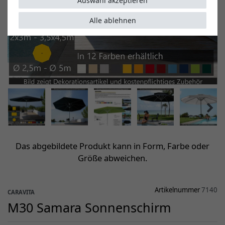
Auswahl akzeptieren
Alle ablehnen
Das abgebildete Produkt kann in Form, Farbe oder
Größe abweichen.
Artikelnummer
7140
CARAVITA
M30 Samara Sonnenschirm