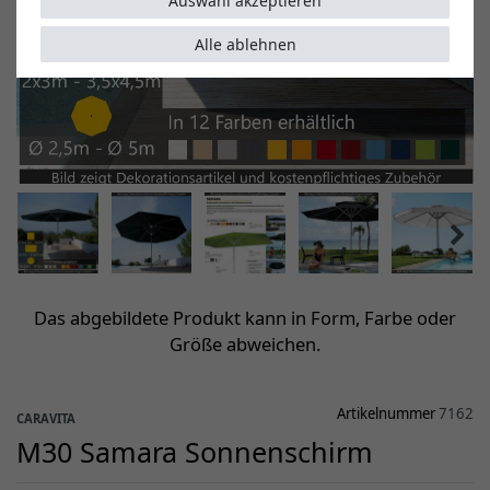
Auswahl akzeptieren
Alle ablehnen
Das abgebildete Produkt kann in Form, Farbe oder
Größe abweichen.
Artikelnummer
7162
CARAVITA
M30 Samara Sonnenschirm