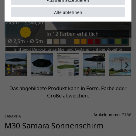
Auswahl akzeptieren
Alle ablehnen
Das abgebildete Produkt kann in Form, Farbe oder
Größe abweichen.
Artikelnummer
7166
CARAVITA
M30 Samara Sonnenschirm