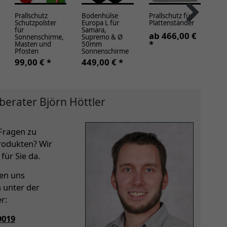
Prallschutz
Bodenhülse
Prallschutz für
Mo
Schutzpolster
Europa L für
Plattenständer
Sch
für
Samara,
für
ab 466,00 €
Sonnenschirme,
Supremo & Ø
Su
*
Masten und
50mm
ab
Pfosten
Sonnenschirme
*
99,00 € *
449,00 € *
berater Björn Höttler
Fragen zu
rodukten? Wir
für Sie da.
hen uns
h unter der
r:
9019