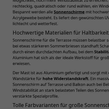
Möglichkeit, noch mehr Windstabilität zu erreichen.
rechteckig, quadratisch oder rund wählen, ein Wind
Bespannt werden alle
Sonnenschirme
mit hochwer
Acrylgewebe besteht. Es liefert den gewünschten UV-
lichtecht und wetterfest.
Hochwertige Materialien für Haltbarkeit
Sonnenschirme für die Terrasse müssen belastbar s
bei etwas stärkeren Sommerbriesen standhaft Schat
durch einen durchdachten Aufbau, bei dem
Stabili
Aluminium hat sich als der ideale Werkstoff für gr
erwiesen.
Der Mast ist aus Aluminium gefertigt und sorgt m
Wandstärke für
hohe Widerstandskraft
. Ein mass
Sonnenschirm auf Terrasse und Balkon auch bei Bela
Windstabilität an stark belasteten Teilen des Sonn
verstärkte Spezialprofile.
Tolle Farbvarianten für große Sonnens