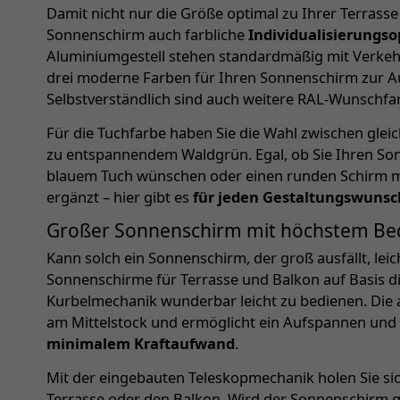
Damit nicht nur die Größe optimal zu Ihrer Terrasse
Sonnenschirm auch farbliche
Individualisierungso
Aluminiumgestell stehen standardmäßig mit Verkehr
drei moderne Farben für Ihren Sonnenschirm zur A
Selbstverständlich sind auch weitere RAL-Wunschfa
Für die Tuchfarbe haben Sie die Wahl zwischen gleic
zu entspannendem Waldgrün. Egal, ob Sie Ihren So
blauem Tuch wünschen oder einen runden Schirm mö
ergänzt – hier gibt es
für jeden Gestaltungswunsc
Großer Sonnenschirm mit höchstem Be
Kann solch ein Sonnenschirm, der groß ausfällt, lei
Sonnenschirme für Terrasse und Balkon auf Basis di
Kurbelmechanik wunderbar leicht zu bedienen. Die 
am Mittelstock und ermöglicht ein Aufspannen un
minimalem Kraftaufwand
.
Mit der eingebauten Teleskopmechanik holen Sie s
Terrasse oder den Balkon. Wird der Sonnenschirm 