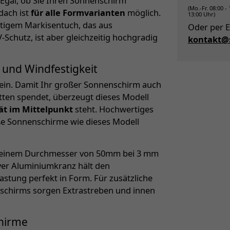
 Egal, ob Sie Ihren Sonnenschirm
(Mo.-Fr. 08:00 -
dach ist
für alle Formvarianten
möglich.
13:00 Uhr)
tigem Markisentuch, das aus
Oder per E
Schutz, ist aber gleichzeitig hochgradig
kontakt@s
 und Windfestigkeit
ein. Damit Ihr großer Sonnenschirm auch
ten spendet, überzeugt dieses Modell
tät im Mittelpunkt
steht. Hochwertiges
oße Sonnenschirme wie dieses Modell
it einem Durchmesser von 50mm bei 3 mm
iver Aluminiumkranz hält den
stung perfekt in Form. Für zusätzliche
enschirms sorgen Extrastreben und innen
chirme