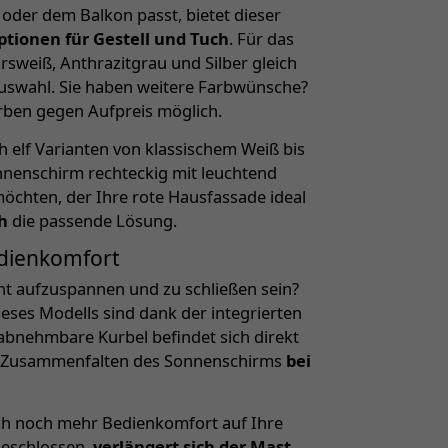
 oder dem Balkon passt, bietet dieser
ptionen für Gestell und Tuch
. Für das
sweiß, Anthrazitgrau und Silber gleich
uswahl. Sie haben weitere Farbwünsche?
rben gegen Aufpreis möglich.
h elf Varianten von klassischem Weiß bis
nnenschirm rechteckig mit leuchtend
chten, der Ihre rote Hausfassade ideal
h
die passende Lösung.
dienkomfort
cht aufzuspannen und zu schließen sein?
eses Modells sind dank der integrierten
abnehmbare Kurbel befindet sich direkt
d Zusammenfalten des Sonnenschirms
bei
ich noch mehr Bedienkomfort auf Ihre
geschlossen,
verlängert sich der Mast