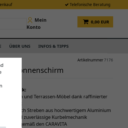
tenkauf
Telefonische Beratung
Mein
0,00 EUR
Konto
E
ÜBER UNS
INFOS & TIPPS
Artikelnummer
7176
nd
ara Sonnenschirm
e
n
einen Blick:
 über Tisch und Terrassen-Möbel dank raffinierter
pmechanik
bilität durch Streben aus hochwertigem Aluminium
ängige und zuverlässige Kurbelmechanik
 Garantie (gemäß den CARAVITA