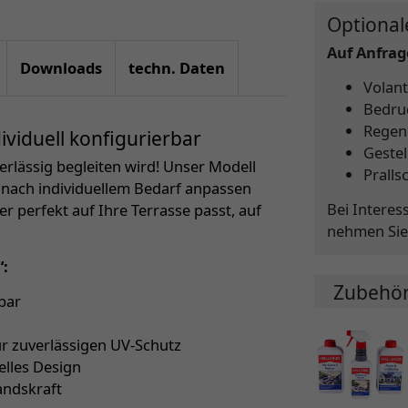
Optional
Auf Anfrage
Downloads
techn. Daten
Volant
Bedru
Regen
viduell konfigurierbar
Gestel
verlässig begleiten wird! Unser Modell
Pralls
z nach individuellem Bedarf anpassen
Bei Interes
er perfekt auf Ihre Terrasse passt, auf
nehmen Sie
“:
Zubehö
bar
ür zuverlässigen UV-Schutz
elles Design
andskraft