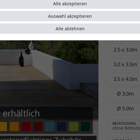
Garant
Alle akzeptieren
Auswahl akzeptieren
Größe:
3.5 x
Alle ablehnen
2.0 x 3.0m
2.5 x 3.0m
3.0 x 3.5m
3.5 x 4.0m
Ø 3.0m
Ø 5.0m
BEFESTIGUNG