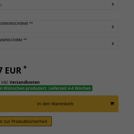
 SONNENSCHIRME
**
ONNENSCHIRM
**
*
87 EUR
 inkl.
Versandkosten
n Wünschen produziert, Lieferzeit 4-6 Wochen
In den Warenkorb
n zur Produktsicherheit