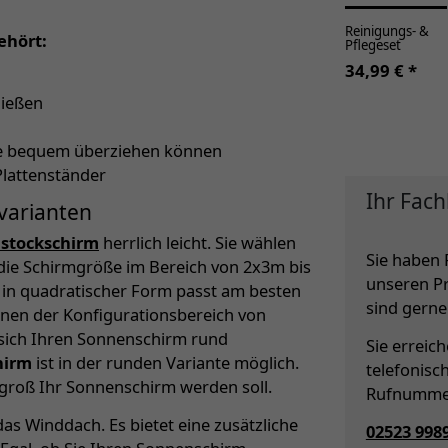
Reinigungs- &
ehört:
Pflegeset
34,99 € *
ließen
lle bequem überziehen können
Plattenständer
Ihr Fach
varianten
lstockschirm
herrlich leicht. Sie wählen
Sie haben 
die Schirmgröße im Bereich von 2x3m bis
unseren P
m in quadratischer Form passt am besten
sind gerne 
Ihnen der Konfigurationsbereich von
 sich Ihren Sonnenschirm rund
Sie erreic
hirm
ist in der runden Variante möglich.
telefonisc
 groß Ihr Sonnenschirm werden soll.
Rufnumme
as Winddach. Es bietet eine zusätzliche
02523 998