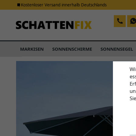
Kostenloser Versand innerhalb Deutschlands
MARKISEN
SONNENSCHIRME
SONNENSEGEL
Wi
es
Er
un
Si