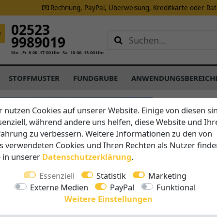
Rechnung, PayPal, Überweisung, Kreditkarte oder Ra
02523
9989019
Mo.–Fr. 8:00 -17:00 Uhr
Sa. 10:00–13:00 Uhr
STOFFMUSTER
FUNDGRUBE
ANWENDUNGSBEREICH
CARAVITA
r nutzen Cookies auf unserer Website. Einige von diesen si
M30 Sam
senziell, während andere uns helfen, diese Website und Ihr
fahrung zu verbessern. Weitere Informationen zu den von
s verwendeten Cookies und Ihren Rechten als Nutzer finde
Vorteile auf 
e in unserer
Daten­schutz­erklärung
.
Schließt
Telesko
Essenziell
Statistik
Marketing
Windsta
Externe Medien
PayPal
Funktional
Leichtg
Weitere Einstellungen
5 Jahre