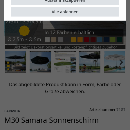
Auswahl akzeptieren
Alle ablehnen
Das abgebildete Produkt kann in Form, Farbe oder
Größe abweichen.
Artikelnummer
7187
CARAVITA
M30 Samara Sonnenschirm