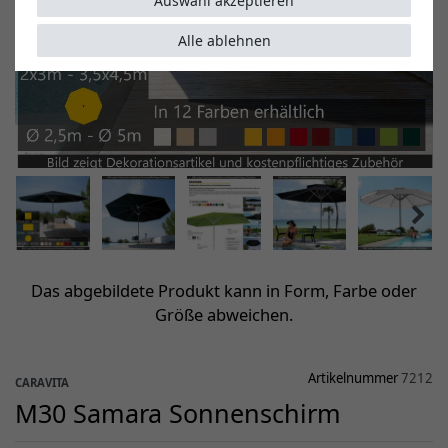
Auswahl akzeptieren
Alle ablehnen
Das abgebildete Produkt kann in Form, Farbe oder
Größe abweichen.
Artikelnummer
7212
CARAVITA
M30 Samara Sonnenschirm