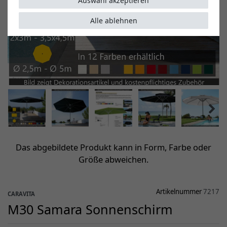
Auswahl akzeptieren
Alle ablehnen
Das abgebildete Produkt kann in Form, Farbe oder
Größe abweichen.
Artikelnummer
7217
CARAVITA
M30 Samara Sonnenschirm