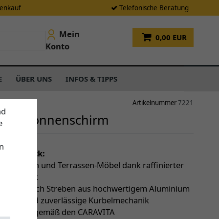
tenkauf
Telefonische Beratung
Mein
0,00 EUR
Konto
E
ÜBER UNS
INFOS & TIPPS
Artikelnummer
7221
nd
ara Sonnenschirm
e
n
einen Blick:
 über Tisch und Terrassen-Möbel dank raffinierter
pmechanik
bilität durch Streben aus hochwertigem Aluminium
ängige und zuverlässige Kurbelmechanik
 Garantie (gemäß den CARAVITA