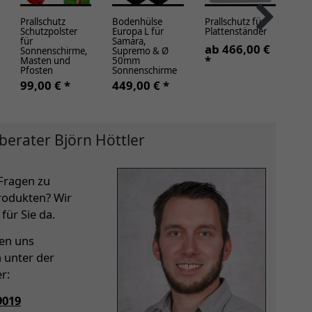
Prallschutz
Bodenhülse
Prallschutz für
Mo
Schutzpolster
Europa L für
Plattenständer
Sch
für
Samara,
für
ab 466,00 €
Sonnenschirme,
Supremo & Ø
Su
*
Masten und
50mm
ab
Pfosten
Sonnenschirme
*
99,00 € *
449,00 € *
berater Björn Höttler
Fragen zu
rodukten? Wir
für Sie da.
hen uns
h unter der
r:
9019