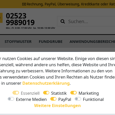
Rechnung, PayPal, Überweisung, Kreditkarte oder Ra
02523
9989019
Mo.–Fr. 8:00 -17:00 Uhr
Sa. 10:00–13:00 Uhr
STOFFMUSTER
FUNDGRUBE
ANWENDUNGSBEREICH
CARAVITA
r nutzen Cookies auf unserer Website. Einige von diesen si
M30 Sam
senziell, während andere uns helfen, diese Website und Ihr
fahrung zu verbessern. Weitere Informationen zu den von
s verwendeten Cookies und Ihren Rechten als Nutzer finde
Vorteile auf 
e in unserer
Daten­schutz­erklärung
.
Schließt
Telesko
Essenziell
Statistik
Marketing
Windsta
Externe Medien
PayPal
Funktional
Leichtg
Weitere Einstellungen
5 Jahre