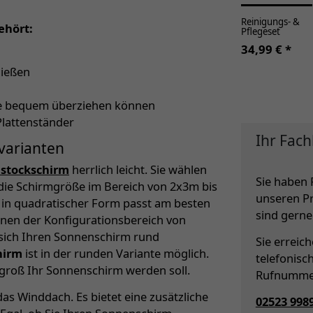
Reinigungs- &
ehört:
Pflegeset
34,99 € *
ließen
lle bequem überziehen können
Plattenständer
Ihr Fach
varianten
lstockschirm
herrlich leicht. Sie wählen
Sie haben 
die Schirmgröße im Bereich von 2x3m bis
unseren P
m in quadratischer Form passt am besten
sind gerne 
Ihnen der Konfigurationsbereich von
 sich Ihren Sonnenschirm rund
Sie erreic
hirm
ist in der runden Variante möglich.
telefonisc
 groß Ihr Sonnenschirm werden soll.
Rufnumme
as Winddach. Es bietet eine zusätzliche
02523 998