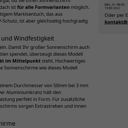
 Egal, ob Sie Ihren Sonnenschirm
(Mo.-Fr. 08:00 -
dach ist
für alle Formvarianten
möglich.
13:00 Uhr)
tigem Markisentuch, das aus
Oder per E
Schutz, ist aber gleichzeitig hochgradig
kontakt@s
 und Windfestigkeit
ein. Damit Ihr großer Sonnenschirm auch
ten spendet, überzeugt dieses Modell
tät im Mittelpunkt
steht. Hochwertiges
oße Sonnenschirme wie dieses Modell
it einem Durchmesser von 50mm bei 3 mm
iver Aluminiumkranz hält den
stung perfekt in Form. Für zusätzliche
enschirms sorgen Extrastreben und innen
chirme