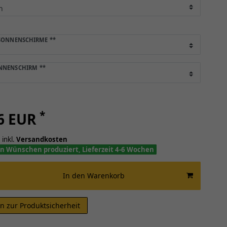
 SONNENSCHIRME
**
ONNENSCHIRM
**
*
66 EUR
 inkl.
Versandkosten
n Wünschen produziert, Lieferzeit 4-6 Wochen
In den Warenkorb
n zur Produktsicherheit