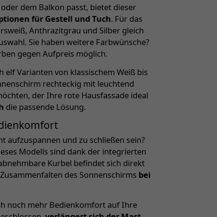
 oder dem Balkon passt, bietet dieser
ptionen für Gestell und Tuch
. Für das
sweiß, Anthrazitgrau und Silber gleich
uswahl. Sie haben weitere Farbwünsche?
rben gegen Aufpreis möglich.
h elf Varianten von klassischem Weiß bis
nnenschirm rechteckig mit leuchtend
chten, der Ihre rote Hausfassade ideal
h
die passende Lösung.
dienkomfort
cht aufzuspannen und zu schließen sein?
eses Modells sind dank der integrierten
abnehmbare Kurbel befindet sich direkt
d Zusammenfalten des Sonnenschirms
bei
ich noch mehr Bedienkomfort auf Ihre
geschlossen,
verlängert sich der Mast