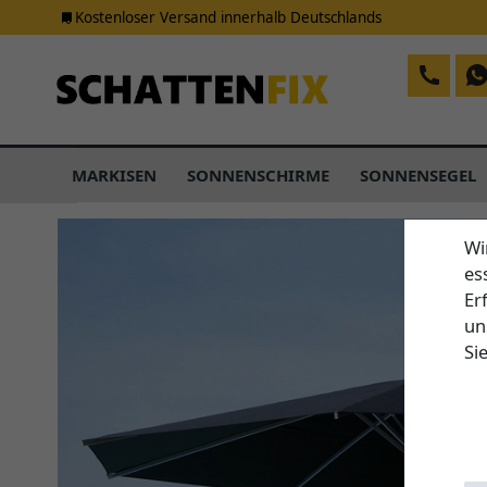
Kostenloser Versand innerhalb Deutschlands
MARKISEN
SONNENSCHIRME
SONNENSEGEL
Wi
es
Er
un
Si