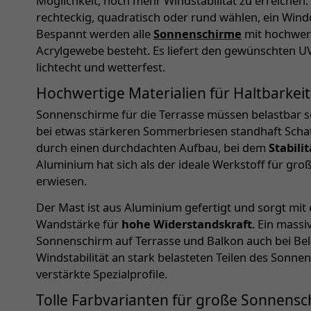
Möglichkeit, noch mehr Windstabilität zu erreichen.
rechteckig, quadratisch oder rund wählen, ein Wind
Bespannt werden alle
Sonnenschirme
mit hochwer
Acrylgewebe besteht. Es liefert den gewünschten UV-
lichtecht und wetterfest.
Hochwertige Materialien für Haltbarkeit
Sonnenschirme für die Terrasse müssen belastbar s
bei etwas stärkeren Sommerbriesen standhaft Schat
durch einen durchdachten Aufbau, bei dem
Stabili
Aluminium hat sich als der ideale Werkstoff für gr
erwiesen.
Der Mast ist aus Aluminium gefertigt und sorgt m
Wandstärke für
hohe Widerstandskraft
. Ein mass
Sonnenschirm auf Terrasse und Balkon auch bei Bela
Windstabilität an stark belasteten Teilen des Sonn
verstärkte Spezialprofile.
Tolle Farbvarianten für große Sonnens