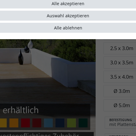
Garant
Alle akzeptieren
Auswahl akzeptieren
Größe:
Ø 3.5
Alle ablehnen
2.0 x 3.0m
2.5 x 3.0m
3.0 x 3.5m
3.5 x 4.0m
Ø 3.0m
Ø 5.0m
BEFESTIGUNG