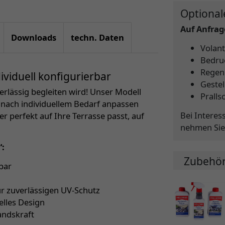
Optional
Auf Anfrage
Downloads
techn. Daten
Volant
Bedru
Regen
viduell konfigurierbar
Gestel
verlässig begleiten wird! Unser Modell
Pralls
z nach individuellem Bedarf anpassen
Bei Interes
er perfekt auf Ihre Terrasse passt, auf
nehmen Sie
“:
Zubehö
bar
ür zuverlässigen UV-Schutz
elles Design
andskraft