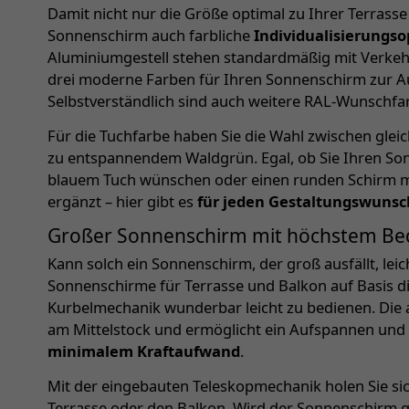
Damit nicht nur die Größe optimal zu Ihrer Terrasse
Sonnenschirm auch farbliche
Individualisierungso
Aluminiumgestell stehen standardmäßig mit Verkehr
drei moderne Farben für Ihren Sonnenschirm zur A
Selbstverständlich sind auch weitere RAL-Wunschfa
Für die Tuchfarbe haben Sie die Wahl zwischen gleic
zu entspannendem Waldgrün. Egal, ob Sie Ihren So
blauem Tuch wünschen oder einen runden Schirm mö
ergänzt – hier gibt es
für jeden Gestaltungswunsc
Großer Sonnenschirm mit höchstem Be
Kann solch ein Sonnenschirm, der groß ausfällt, lei
Sonnenschirme für Terrasse und Balkon auf Basis di
Kurbelmechanik wunderbar leicht zu bedienen. Die 
am Mittelstock und ermöglicht ein Aufspannen un
minimalem Kraftaufwand
.
Mit der eingebauten Teleskopmechanik holen Sie s
Terrasse oder den Balkon. Wird der Sonnenschirm 