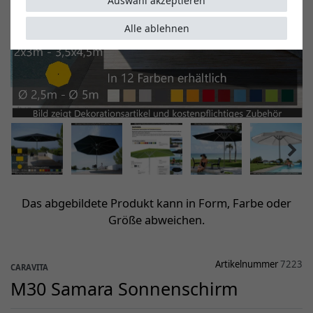
Auswahl akzeptieren
Alle ablehnen
Das abgebildete Produkt kann in Form, Farbe oder
Größe abweichen.
Artikelnummer
7223
CARAVITA
M30 Samara Sonnenschirm