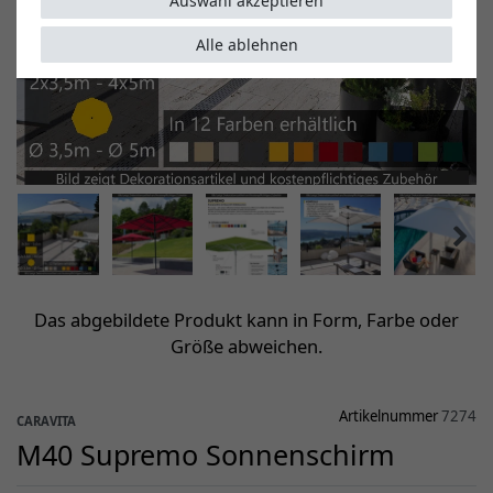
Auswahl akzeptieren
Alle ablehnen
Das abgebildete Produkt kann in Form, Farbe oder
Größe abweichen.
Artikelnummer
7274
CARAVITA
M40 Supremo Sonnenschirm