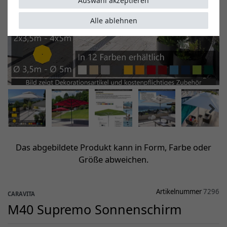
Auswahl akzeptieren
Alle ablehnen
Das abgebildete Produkt kann in Form, Farbe oder
Größe abweichen.
Artikelnummer
7296
CARAVITA
M40 Supremo Sonnenschirm