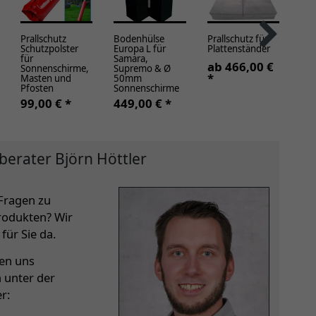
Prallschutz
Bodenhülse
Prallschutz für
Mo
Schutzpolster
Europa L für
Plattenständer
Sch
für
Samara,
für
ab 466,00 €
Sonnenschirme,
Supremo & Ø
Su
*
Masten und
50mm
ab
Pfosten
Sonnenschirme
*
99,00 € *
449,00 € *
berater Björn Höttler
Fragen zu
rodukten? Wir
für Sie da.
hen uns
h unter der
r: