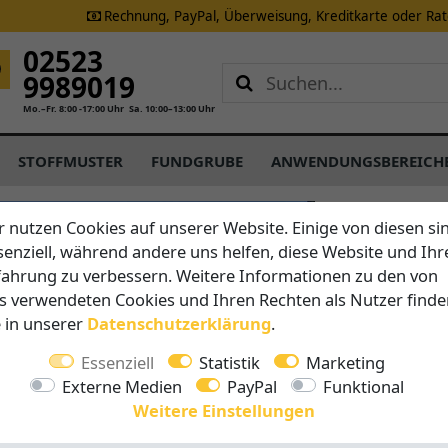
Rechnung, PayPal, Überweisung, Kreditkarte oder Ra
02523
9989019
Mo.–Fr. 8:00 -17:00 Uhr
Sa. 10:00–13:00 Uhr
STOFFMUSTER
FUNDGRUBE
ANWENDUNGSBEREICH
CARAVITA
r nutzen Cookies auf unserer Website. Einige von diesen si
M40 Sup
senziell, während andere uns helfen, diese Website und Ihr
fahrung zu verbessern. Weitere Informationen zu den von
s verwendeten Cookies und Ihren Rechten als Nutzer finde
Vorteile auf 
e in unserer
Daten­schutz­erklärung
.
Easy-Lif
Sekund
Essenziell
Statistik
Marketing
Schließt
Externe Medien
PayPal
Funktional
Telesko
Weitere Einstellungen
Hohe Wi