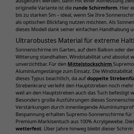
ausgeführt werden, dann mit einer Abmessung zwis
originelle Variante ist die
runde Schirmform
. Hier 
bis zu starken 5m – ideal, wenn Sie Ihre Sonnensch
als optischen Blickfang nutzen möchten. Als Sonnen
dieses Modell dank seiner einfachen Handhabung und
Ultrarobustes Material für extreme Hal
Sonnenschirme im Garten, auf dem Balkon oder der
Witterung standhalten. Windstabilität und absolut 
unverzichtbar. Für den
Mittelstockschirm
Supremo 
Aluminiumgestänge zum Einsatz. Die Windstabilität
dieses Typus beachtlich, da auf
doppelte Strebenf
Strebenkranz verleiht den Hauptstreben noch mehr St
weil an den Hauptstreben auch das Tuch befestigt w
Besonders große Ausführungen dieses Sonnenschirm
Verstärkungen durch innenliegende Aluminiumprofil
Bespannung erhalten Supremo-Sonnenschirme für 
Premium-Markisentuch aus 100% Acrylgewebe. Dies
wetterfest
. Über Jahre hinweg bleibt dieser Schir