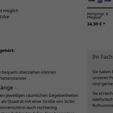
nd möglich
Reinigungs- &
etzbar
Pflegeset
34,99 € *
gehört:
Ihr Fach
Sie haben 
lle bequem überziehen können
unseren P
Plattenständer
sind gerne 
nlänge
Sie erreic
den jeweiligen räumlichen Gegebenheiten
telefonisc
st als Quadrat mit einer Größe von 3x3m
Rufnumme
r Sonnenschirm auch rechteckig