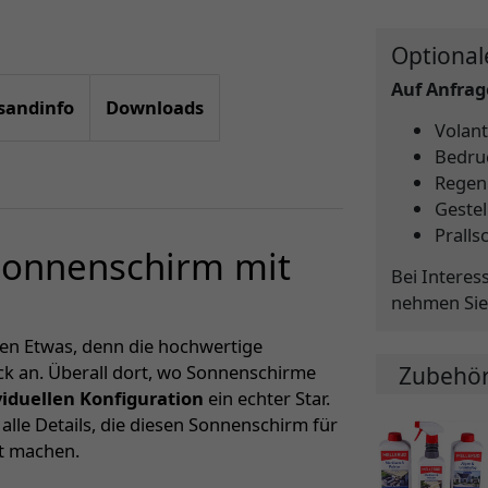
Optional
Auf Anfrage
sandinfo
Downloads
Volant
Bedru
Regen
Gestel
Pralls
 Sonnenschirm mit
Bei Interes
nehmen Sie
sen Etwas, denn die hochwertige
ck an. Überall dort, wo Sonnenschirme
Zubehö
viduellen Konfiguration
ein echter Star.
lle Details, die diesen Sonnenschirm für
kt machen.