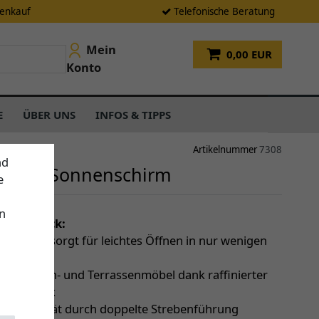
tenkauf
Telefonische Beratung
Mein
0,00 EUR
Konto
E
ÜBER UNS
INFOS & TIPPS
Artikelnummer
7308
nd
remo Sonnenschirm
e
n
einen Blick:
t-Balance sorgt für leichtes Öffnen in nur wenigen
en
 über Tisch- und Terrassenmöbel dank raffinierter
pmechanik
ndstabilität durch doppelte Strebenführung