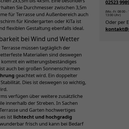
chen 2x3,5m bis 4x5m. Eine besonders
02523 998
erhalten Sie Durchmesser zwischen 3,5m
(Mo.-Fr. 08:00 -
irme für Terrasse und Außenbereich auch
13:00 Uhr)
schirm für Kindergarten oder KiTa ist
Oder per E
 flexiblen Gestaltung ebenfalls ideal.
kontakt@s
tbarkeit bei Wind und Wetter
 Terrasse müssen tagtäglich der
wetterfeste Materialien sind deswegen
kommt ein witterungsbeständiges
 ist auch bei großen Sonnenschirmen
ührung
geachtet wird. Ein doppelter
abilität. Dies ist deswegen so wichtig,
ird.
s verfügen über weitere zusätzliche
e innerhalb der Streben. In Sachen
Terrasse und Garten hochwertiges
es ist
lichtecht und hochgradig
m wunderbar frisch und kann bei Bedarf