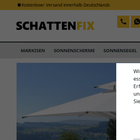
Kostenloser Versand innerhalb Deutschlands
MARKISEN
SONNENSCHIRME
SONNENSEGEL
Wi
es
Er
un
Si