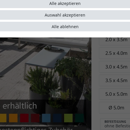
5 Jahre
Alle akzeptieren
Garant
Auswahl akzeptieren
Größe:
2.5 x
Alle ablehnen
2.0 x 3.5m
2.5 x 4.0m
3.0 x 4.5m
3.5 x 4.5m
5.0 x 5.0m
Ø 5.0m
BEFESTIGUNG