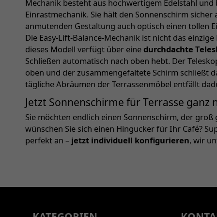
Mechanik besteht aus hochwertigem Edelstahl und b
Einrastmechanik. Sie hält den Sonnenschirm sicher a
anmutenden Gestaltung auch optisch einen tollen E
Die Easy-Lift-Balance-Mechanik ist nicht das einzig
dieses Modell verfügt über eine
durchdachte Tele
Schließen automatisch nach oben hebt. Der Telesko
oben und der zusammengefaltete Schirm schließt 
tägliche Abräumen der Terrassenmöbel entfällt dad
Jetzt Sonnenschirme für Terrasse ganz
Sie möchten endlich einen Sonnenschirm, der groß g
wünschen Sie sich einen Hingucker für Ihr Café? S
perfekt an –
jetzt individuell konfigurieren
, wir u
KATEGORIEN
KONTA