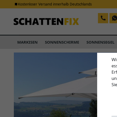
Kostenloser Versand innerhalb Deutschlands
MARKISEN
SONNENSCHIRME
SONNENSEGEL
Wi
es
Er
un
Si