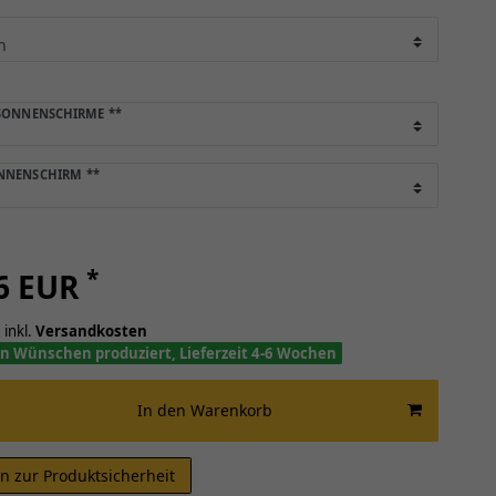
 SONNENSCHIRME
**
ONNENSCHIRM
**
*
76 EUR
 inkl.
Versandkosten
n Wünschen produziert, Lieferzeit 4-6 Wochen
In den Warenkorb
n zur Produktsicherheit