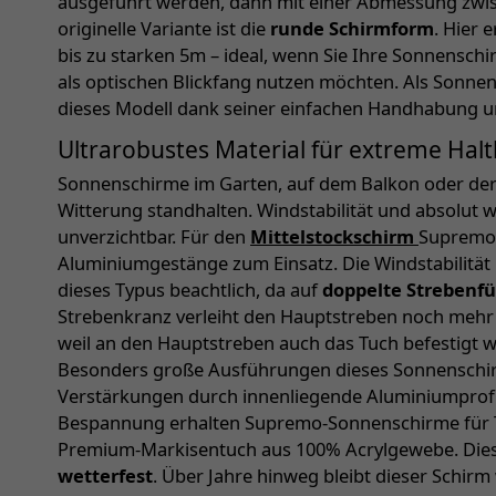
ausgeführt werden, dann mit einer Abmessung zwis
originelle Variante ist die
runde Schirmform
. Hier 
bis zu starken 5m – ideal, wenn Sie Ihre Sonnensch
als optischen Blickfang nutzen möchten. Als Sonnen
dieses Modell dank seiner einfachen Handhabung und
Ultrarobustes Material für extreme Hal
Sonnenschirme im Garten, auf dem Balkon oder der
Witterung standhalten. Windstabilität und absolut 
unverzichtbar. Für den
Mittelstockschirm
Supremo 
Aluminiumgestänge zum Einsatz. Die Windstabilität
dieses Typus beachtlich, da auf
doppelte Strebenf
Strebenkranz verleiht den Hauptstreben noch mehr St
weil an den Hauptstreben auch das Tuch befestigt w
Besonders große Ausführungen dieses Sonnenschirm
Verstärkungen durch innenliegende Aluminiumprofil
Bespannung erhalten Supremo-Sonnenschirme für 
Premium-Markisentuch aus 100% Acrylgewebe. Dies
wetterfest
. Über Jahre hinweg bleibt dieser Schir