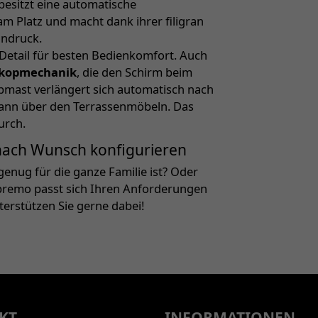
esitzt eine automatische
m Platz und macht dank ihrer filigran
indruck.
e Detail für besten Bedienkomfort. Auch
skopmechanik
, die den Schirm beim
pmast verlängert sich automatisch nach
dann über den Terrassenmöbeln. Das
urch.
 nach Wunsch konfigurieren
enug für die ganze Familie ist? Oder
upremo passt sich Ihren Anforderungen
nterstützen Sie gerne dabei!
KT
INFORMATIONEN