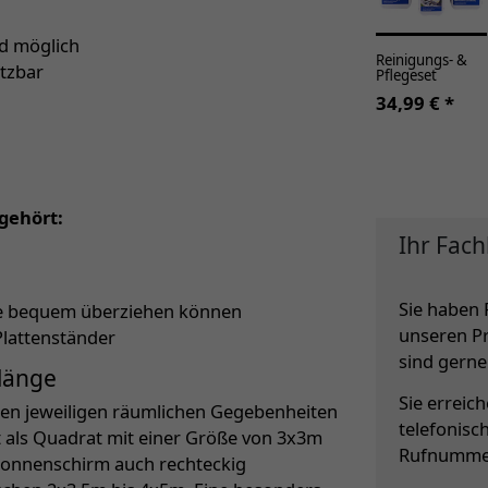
nd möglich
Reinigungs- &
etzbar
Pflegeset
34,99 € *
gehört:
Ihr Fach
Sie haben 
lle bequem überziehen können
unseren P
Plattenständer
sind gerne 
nlänge
Sie erreic
den jeweiligen räumlichen Gegebenheiten
telefonisc
st als Quadrat mit einer Größe von 3x3m
Rufnumme
r Sonnenschirm auch rechteckig