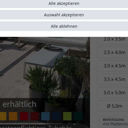
5 Jahre
Alle akzeptieren
Garant
Auswahl akzeptieren
Größe:
Ø 4.0
Alle ablehnen
2.0 x 3.5m
2.5 x 4.0m
3.0 x 4.5m
3.5 x 4.5m
5.0 x 5.0m
Ø 5.0m
BEFESTIGUNG