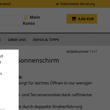
tenkauf
Telefonische Beratung
Mein
0,00 EUR
Konto
E
ÜBER UNS
INFOS & TIPPS
Artikelnummer
7347
nd
remo Sonnenschirm
e
n
einen Blick:
t-Balance sorgt für leichtes Öffnen in nur wenigen
en
 über Tisch- und Terrassenmöbel dank raffinierter
pmechanik
ndstabilität durch doppelte Strebenführung