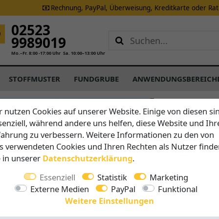
Rechnung, PayPal, Überweisung, Kreditkarte oder Ra
02523
9989019
Mo.–Fr. 8:00 -17:00 Uhr
Sa. 10:00–13:00 Uhr
STOFFMUSTER
FUNDGRUBE
ANWENDUNGSBEREICH
CARAVITA
r nutzen Cookies auf unserer Website. Einige von diesen si
M40 Sup
senziell, während andere uns helfen, diese Website und Ihr
fahrung zu verbessern. Weitere Informationen zu den von
s verwendeten Cookies und Ihren Rechten als Nutzer finde
Vorteile auf 
e in unserer
Daten­schutz­erklärung
.
Easy-Lif
Sekund
Essenziell
Statistik
Marketing
Schließt
Externe Medien
PayPal
Funktional
Telesko
Weitere Einstellungen
Hohe Wi