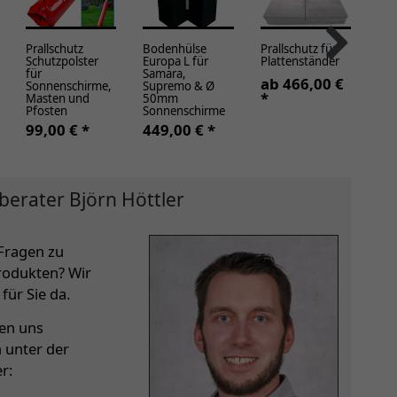
Prallschutz
Bodenhülse
Prallschutz für
Mo
Schutzpolster
Europa L für
Plattenständer
Sch
für
Samara,
für
ab 466,00 €
Sonnenschirme,
Supremo & Ø
Su
*
Masten und
50mm
ab
Pfosten
Sonnenschirme
*
99,00 € *
449,00 € *
berater Björn Höttler
Fragen zu
rodukten? Wir
für Sie da.
hen uns
h unter der
r: