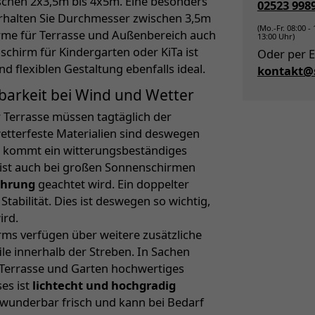
chen 2x3,5m bis 4x5m. Eine besonders
02523 998
erhalten Sie Durchmesser zwischen 3,5m
(Mo.-Fr. 08:00 -
irme für Terrasse und Außenbereich auch
13:00 Uhr)
schirm für Kindergarten oder KiTa ist
Oder per E
 flexiblen Gestaltung ebenfalls ideal.
kontakt@s
tbarkeit bei Wind und Wetter
 Terrasse müssen tagtäglich der
wetterfeste Materialien sind deswegen
kommt ein witterungsbeständiges
 ist auch bei großen Sonnenschirmen
ührung
geachtet wird. Ein doppelter
abilität. Dies ist deswegen so wichtig,
ird.
s verfügen über weitere zusätzliche
e innerhalb der Streben. In Sachen
Terrasse und Garten hochwertiges
es ist
lichtecht und hochgradig
m wunderbar frisch und kann bei Bedarf