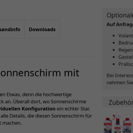
Optional
Auf Anfrage
sandinfo
Downloads
Volant
Bedru
Regen
Gestel
Pralls
 Sonnenschirm mit
Bei Interes
nehmen Sie
sen Etwas, denn die hochwertige
ck an. Überall dort, wo Sonnenschirme
Zubehö
viduellen Konfiguration
ein echter Star.
lle Details, die diesen Sonnenschirm für
kt machen.