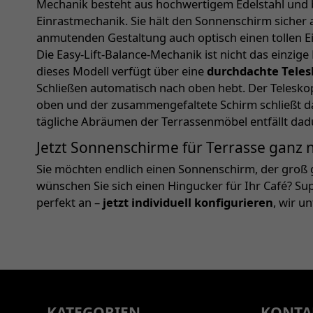
Mechanik besteht aus hochwertigem Edelstahl und b
Einrastmechanik. Sie hält den Sonnenschirm sicher a
anmutenden Gestaltung auch optisch einen tollen E
Die Easy-Lift-Balance-Mechanik ist nicht das einzig
dieses Modell verfügt über eine
durchdachte Tele
Schließen automatisch nach oben hebt. Der Telesko
oben und der zusammengefaltete Schirm schließt 
tägliche Abräumen der Terrassenmöbel entfällt dad
Jetzt Sonnenschirme für Terrasse ganz
Sie möchten endlich einen Sonnenschirm, der groß g
wünschen Sie sich einen Hingucker für Ihr Café? S
perfekt an –
jetzt individuell konfigurieren
, wir u
KATEGORIEN
KONTA