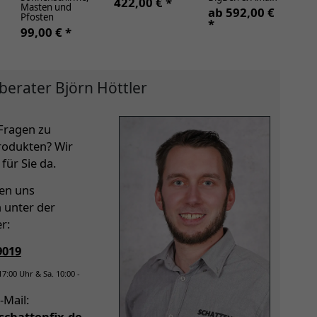
422,00 € *
2.
Masten und
ab 592,00 €
Pfosten
*
99,00 € *
berater Björn Höttler
Fragen zu
rodukten? Wir
für Sie da.
hen uns
h unter der
r:
9019
 17:00 Uhr & Sa. 10:00 -
-Mail:
chattenfix.de