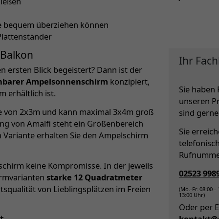
ließen
lle bequem überziehen können
Plattenständer
 Balkon
Ihr Fach
n ersten Blick begeistert? Dann ist der
hbarer Ampelsonnenschirm
konzipiert,
Sie haben 
erhältlich ist.
unseren P
öße von 2x3m und kann maximal 3x4m groß
sind gerne 
ng von Amalfi steht ein Größenbereich
Sie erreic
n Variante erhalten Sie den Ampelschirm
telefonisc
.
Rufnumme
lschirm keine Kompromisse. In der jeweils
02523 998
ormvarianten
starke 12 Quadratmeter
squalität von Lieblingsplätzen im Freien
(Mo.-Fr. 08:00 -
13:00 Uhr)
Oder per E
t
kontakt@s