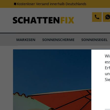
Kostenloser Versand innerhalb Deutschlands
MARKISEN
SONNENSCHIRME
SONNENSEGEL
Wi
es
Er
un
Si