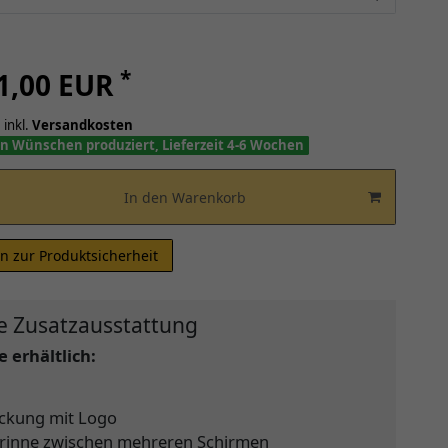
*
31,00 EUR
 inkl.
Versandkosten
n Wünschen produziert, Lieferzeit 4-6 Wochen
In den Warenkorb
n zur Produktsicherheit
e Zusatzausstattung
 erhältlich:
ckung mit Logo
rinne zwischen mehreren Schirmen