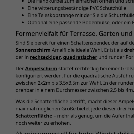
Die Handkurbel zum einfachen öffnen und sch
Eine witterungsbeständige PVC Schutzhülle
Eine Teleskopstange mit der Sie die Schutzhü
Optional eine passende Bodenhülse, oder ein 
Formenvielfalt für Terrasse, Garten und
Sind Sie bereit für einen Schattenspender, der auf de
Sonnenschirm
Amalfi die ideale Wahl. Er ist als
dre
der in
rechteckiger
,
quadratischer
und runder Form 
Der
Ampelschirm
startet rechteckig bei einer Gr
konfiguriert werden. Für die quadratische Ausführu
zwischen 2x2m bis 3,5x3,5m zur Wahl. In der runde
drehbar in einem Durchmesser zwischen 2,5 bis 4m
Was die Schattenfläche betrifft, macht dieser Ampe
maximal möglichen Größe bietet jede dieser drei F
Schattenfläche
– mehr als genug, um die Aufenthalt
noch weiter zu erhöhen.
Aluminiumgestell für hohe Windstabilitä