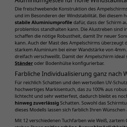
Die freischwebende Konstruktion des Ampelschirms st
und im Besonderen der Windstabilität. Bei diese
stabile Aluminiumprofile
dafür, dass der Schirm a
problemlos standhalten kann. Die Alustreben sind
schaffen die nötige Robustheit, damit Ihr neuer So
kann. Auch der Mast des Ampelschirms überzeugt du
starkem Aluminium bei einer Wandstärke von 4mm. 
dreifach verschweißt. Damit der Ampelschirm ideal st
Ständer
oder Bodenhülse konfigurierbar.
Farbliche Individualisierung ganz nach
Für reichlich Schatten und den wertvollen UV-Schu
hochwertiges Markisentuch, das zu 100% aus robus
lichtecht und sehr wetterfest, dadurch bleibt es n
hinweg zuverlässig
Schatten. Sowohl das Schirmtu
dieses Modells lassen sich farblich Ihren Wünschen
Mit 12 verschiedenen Tuchfarben wie Weiß, zartem 