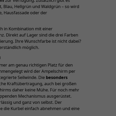
en
zur Verfügung. Zusätzlich gibt es
, Blau, Hellgrün und Waldgrün – so wird
se, Hausfassade oder der
h in Kombination mit einer
. Direkt auf Lager sind die drei Farben
ierung. Ihre Wunschfarbe ist nicht dabei?
erständlich möglich.
n
mer am genau richtigen Platz für den
mmengelegt wird der Ampelschirm per
egrierte Seilwinde. Die
besonders
che Kraftübertragung, auch bei großen
chirms daher keine Mühe. Für noch mehr
stoppenden Mechanismus ausgerüstet.
lässig und ganz von selbst. Der
ie die Kurbel einfach abnehmen und eine