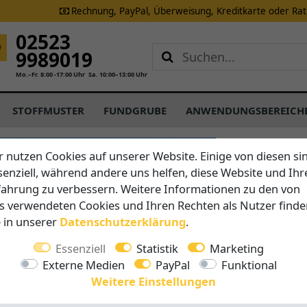
Rechnung, PayPal, Überweisung, Kreditkarte oder Ra
02523
9989019
Mo.–Fr. 8:00 -17:00 Uhr
Sa. 10:00–13:00 Uhr
STOFFMUSTER
FUNDGRUBE
ANWENDUNGSBEREICH
CARAVITA
r nutzen Cookies auf unserer Website. Einige von diesen si
C40 Ama
senziell, während andere uns helfen, diese Website und Ihr
fahrung zu verbessern. Weitere Informationen zu den von
s verwendeten Cookies und Ihren Rechten als Nutzer finde
Vorteile auf 
e in unserer
Daten­schutz­erklärung
.
Robuste
Leichtgä
Essenziell
Statistik
Marketing
rechteck
Externe Medien
PayPal
Funktional
viele G
Weitere Einstellungen
5 Jahre