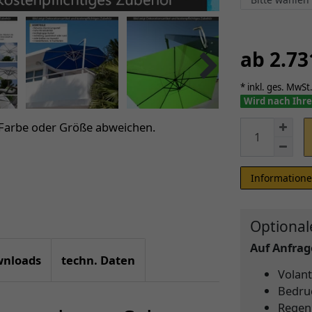
ab 2.7
* inkl. ges. MwSt.
Wird nach Ihre
 Farbe oder Größe abweichen.
Informatione
Optional
Auf Anfrage
nloads
techn. Daten
Volant
Bedru
Regen