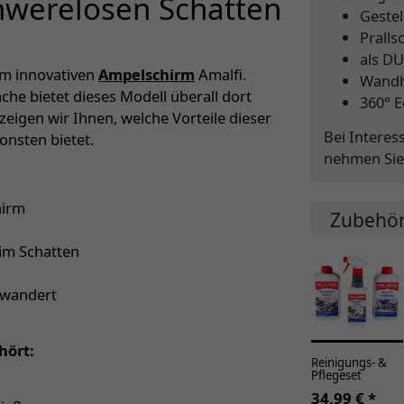
hwerelosen Schatten
Gestel
Pralls
als D
em innovativen
Ampelschirm
Amalfi.
Wandh
che bietet dieses Modell überall dort
360° E
 zeigen wir Ihnen, welche Vorteile dieser
Bei Interes
onsten bietet.
nehmen Sie
hirm
Zubehö
im Schatten
twandert
hört:
Reinigungs- &
Pflegeset
34,99 € *