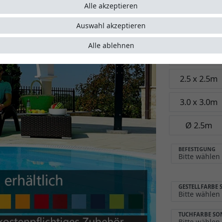
Garant
Alle akzeptieren
Auswahl akzeptieren
Größe:
Bitte
Alle ablehnen
2.0 x 2.0m
2.5 x 2.5m
3.0 x 3.0m
Ø 2.5m
BEFESTIGUNG
GESTELLFARBE
TUCHFARBE S