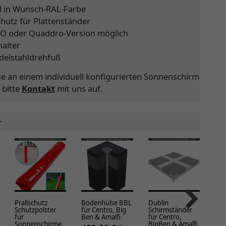
l in Wunsch-RAL-Farbe
chutz für Plattenständer
UO oder Quaddro-Version möglich
alter
delstahldrehfuß
se an einem individuell konfigurierten Sonnenschirm
 bitte
Kontakt
mit uns auf.
r
Prallschutz
Bodenhülse BBL
Dublin
Mul
Schutzpolster
für Centro, Big
Schirmständer
Sch
für
Ben & Amalfi
für Centro,
Gab
Sonnenschirme,
BigBen & Amalfi