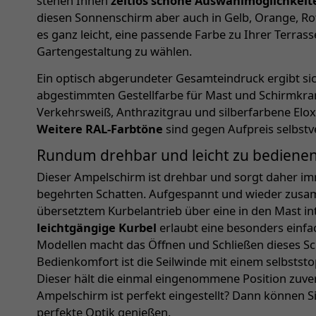
stehen Ihnen
zeitlos schöne Auswahlmöglichkeit
diesen Sonnenschirm aber auch in Gelb, Orange, Rot
es ganz leicht, eine passende Farbe zu Ihrer Terras
Gartengestaltung zu wählen.
Ein optisch abgerundeter Gesamteindruck ergibt sic
abgestimmten Gestellfarbe für Mast und Schirmkranz
Verkehrsweiß, Anthrazitgrau und silberfarbene Elox
Weitere RAL-Farbtöne
sind gegen Aufpreis selbstv
Rundum drehbar und leicht zu bediene
Dieser Ampelschirm ist drehbar und sorgt daher im
begehrten Schatten. Aufgespannt und wieder zusa
übersetztem Kurbelantrieb über eine in den Mast int
leichtgängige Kurbel
erlaubt eine besonders einfa
Modellen macht das Öffnen und Schließen dieses S
Bedienkomfort ist die Seilwinde mit einem selbst
Dieser hält die einmal eingenommene Position zuver
Ampelschirm ist perfekt eingestellt? Dann können S
perfekte Optik genießen.