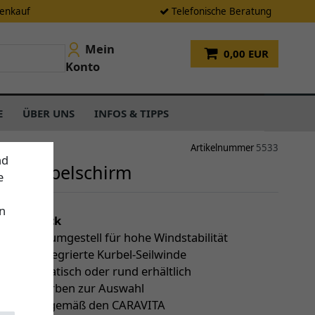
tenkauf
Telefonische Beratung
Mein
0,00 EUR
Konto
E
ÜBER UNS
INFOS & TIPPS
Artikelnummer
5533
nd
lfi Ampelschirm
e
n
einen Blick
s Aluminiumgestell für hohe Windstabilität
ngige, integrierte Kurbel-Seilwinde
ig, quadratisch oder rund erhältlich
rößen & Farben zur Auswahl
 Garantie (gemäß den CARAVITA