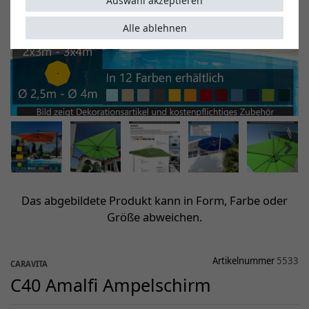
Auswahl akzeptieren
Alle ablehnen
Das abgebildete Produkt kann in Form, Farbe oder
Größe abweichen.
Artikelnummer
5533
CARAVITA
C40 Amalfi Ampelschirm