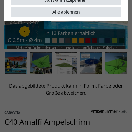
Auswahl akzeptieren
Alle ablehnen
Das abgebildete Produkt kann in Form, Farbe oder
Größe abweichen.
Artikelnummer
7680
CARAVITA
C40 Amalfi Ampelschirm