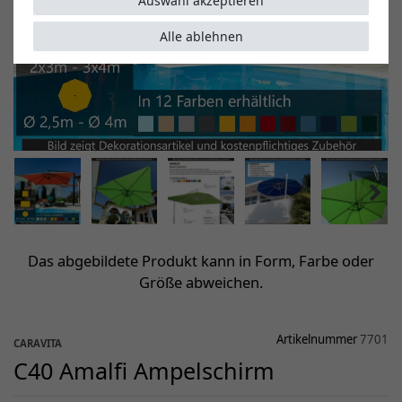
Auswahl akzeptieren
Alle ablehnen
Das abgebildete Produkt kann in Form, Farbe oder
Größe abweichen.
Artikelnummer
7701
CARAVITA
C40 Amalfi Ampelschirm