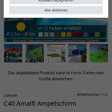
Auswahl akzeptieren
Alle ablehnen
Das abgebildete Produkt kann in Form, Farbe oder
Größe abweichen.
Artikelnummer
7702
CARAVITA
C40 Amalfi Ampelschirm