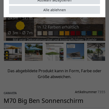
Auswahl akzeptieren
Alle ablehnen
Das abgebildete Produkt kann in Form, Farbe oder
Größe abweichen.
Artikelnummer
7355
CARAVITA
M70 Big Ben Sonnenschirm