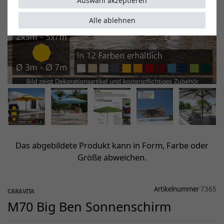
Auswahl akzeptieren
Alle ablehnen
Das abgebildete Produkt kann in Form, Farbe oder
Größe abweichen.
Artikelnummer
7365
CARAVITA
M70 Big Ben Sonnenschirm