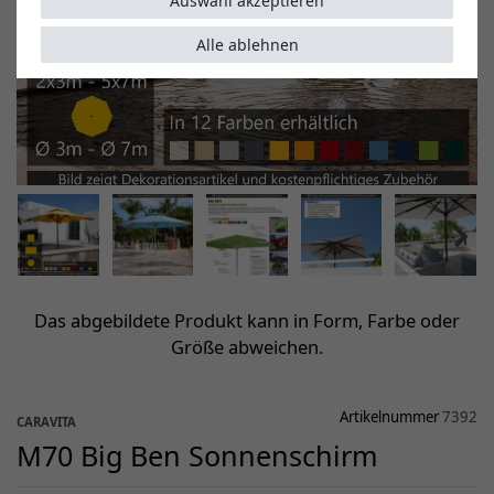
Auswahl akzeptieren
Alle ablehnen
Das abgebildete Produkt kann in Form, Farbe oder
Größe abweichen.
Artikelnummer
7392
CARAVITA
M70 Big Ben Sonnenschirm