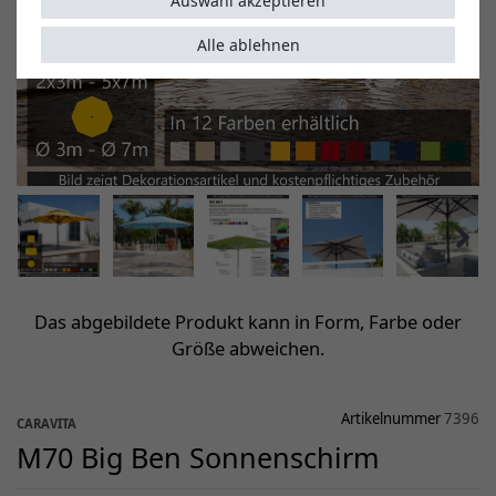
Auswahl akzeptieren
Alle ablehnen
Das abgebildete Produkt kann in Form, Farbe oder
Größe abweichen.
Artikelnummer
7396
CARAVITA
M70 Big Ben Sonnenschirm