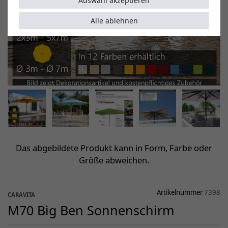
Auswahl akzeptieren
Alle ablehnen
Das abgebildete Produkt kann in Form, Farbe oder
Größe abweichen.
Artikelnummer
7398
CARAVITA
M70 Big Ben Sonnenschirm