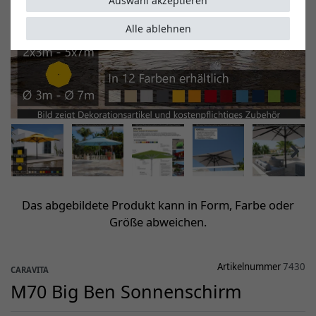
Auswahl akzeptieren
Alle ablehnen
Das abgebildete Produkt kann in Form, Farbe oder
Größe abweichen.
Artikelnummer
7430
CARAVITA
M70 Big Ben Sonnenschirm