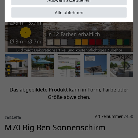
Auswahl akzeptieren
Alle ablehnen
Das abgebildete Produkt kann in Form, Farbe oder
Größe abweichen.
Artikelnummer
7450
CARAVITA
M70 Big Ben Sonnenschirm