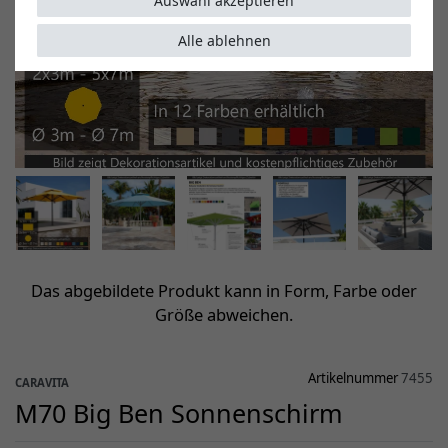
Auswahl akzeptieren
Alle ablehnen
Das abgebildete Produkt kann in Form, Farbe oder
Größe abweichen.
Artikelnummer
7455
CARAVITA
M70 Big Ben Sonnenschirm