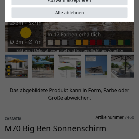
Auswahl akzeptieren
Alle ablehnen
Das abgebildete Produkt kann in Form, Farbe oder
Größe abweichen.
Artikelnummer
7460
CARAVITA
M70 Big Ben Sonnenschirm